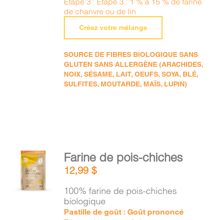
Étape 3 : Étape 3 : 1 % à 15 % de farine
de chanvre ou de lin
Créez votre mélange
SOURCE DE FIBRES BIOLOGIQUE SANS
GLUTEN SANS ALLERGÈNE (ARACHIDES,
NOIX, SÉSAME, LAIT, OEUFS, SOYA, BLÉ,
SULFITES, MOUTARDE, MAÏS, LUPIN)
AJOUTER
Farine de pois-chiches
AU
12,99
$
PANIER
/
100% farine de pois-chiches
DÉTAILS
biologique
Pastille de goût : Goût prononcé