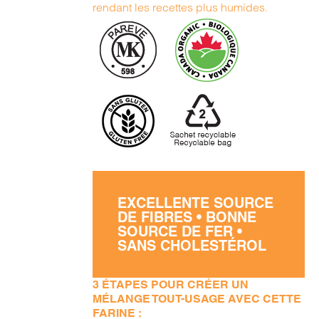
rendant les recettes plus humides.
EXCELLENTE SOURCE
DE FIBRES • BONNE
SOURCE DE FER •
SANS CHOLESTÉROL
3 ÉTAPES POUR CRÉER UN
MÉLANGE TOUT-USAGE AVEC CETTE
FARINE :