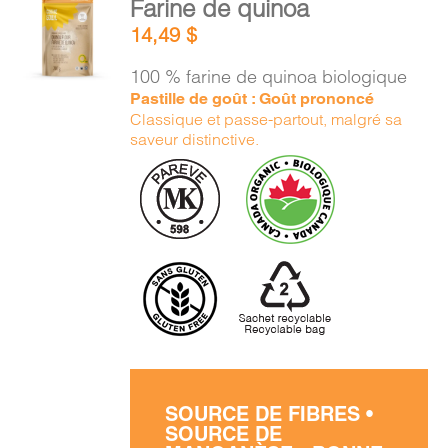
Farine de quinoa
PANIER
AU
14,49
$
PANIER
/
100 % farine de quinoa biologique
DÉTAILS
EN
Pastille de goût : Goût prononcé
Classique et passe-partout, malgré sa
saveur distinctive.
SOURCE DE FIBRES •
SOURCE DE