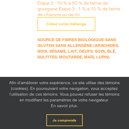
Étape 2 : 15 % à 50 % de farine de
gourgane Étape 3 : 1 % à 15 % de farine
de chanvre ou de lin
Créez votre mélange
SOURCE DE FIBRES BIOLOGIQUE SANS
GLUTEN SANS ALLERGÈNE (ARACHIDES,
NOIX, SÉSAME, LAIT, OEUFS, SOYA, BLÉ,
SULFITES, MOUTARDE, MAÏS, LUPIN)
Afin d’améliorer votre expérience, ce site utilise des témoins
(cookies). En poursuivant votre navigation, vous acceptez
l'utilisation de ces témoins. Vous pouvez refuser les témoins
en modifiant les paramètres de votre navigateur.
En savoir plus.
Je comprends