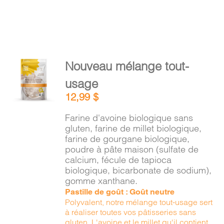
AJOUTER
Nouveau mélange tout-
AU
usage
PANIER
/
12,99
$
DÉTAILS
Farine d'avoine biologique sans
gluten, farine de millet biologique,
farine de gourgane biologique,
poudre à pâte maison (sulfate de
calcium, fécule de tapioca
biologique, bicarbonate de sodium),
gomme xanthane.
Pastille de goût : Goût neutre
Polyvalent, notre mélange tout-usage sert
à réaliser toutes vos pâtisseries sans
gluten. L'avoine et le millet qu'il contient