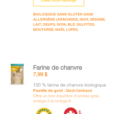
Créez votre mélange
BIOLOGIQUE SANS GLUTEN SANS
ALLERGÈNE (ARACHIDES, NOIX, SÉSAME,
LAIT, OEUFS, SOYA, BLÉ, SULFITES,
MOUTARDE, MAÏS, LUPIN)
AJOUTER
Farine de chanvre
AU
7,99
$
PANIER
/
100 % farine de chanvre biologique
DÉTAILS
Pastille de goût : Goût herbacé
Offre un bon équilibre d’acides gras
oméga-3 et oméga-6.