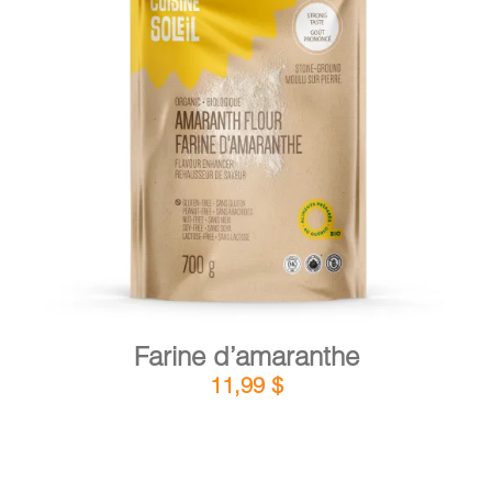
DÉTAILS
AJOUTER AU PANIER
/
Farine d’amaranthe
11,99
$