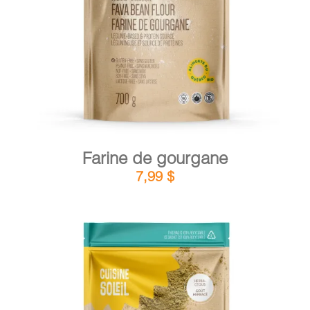
DÉTAILS
AJOUTER AU PANIER
/
Farine de gourgane
7,99
$