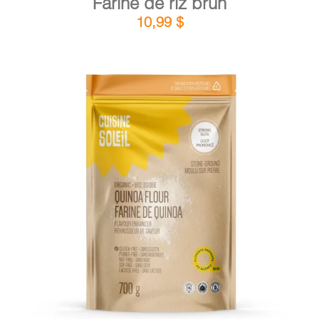
Farine de riz brun
10,99
$
DÉTAILS
AJOUTER AU PANIER
/