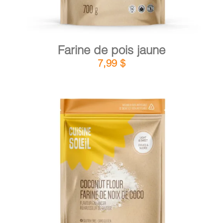
Farine de pois jaune
7,99
$
DÉTAILS
AJOUTER AU PANIER
/