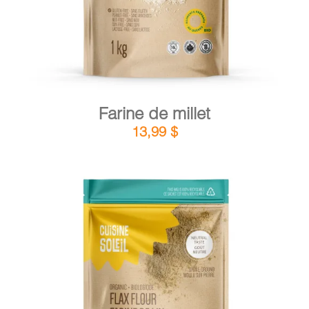
Farine de millet
13,99
$
DÉTAILS
AJOUTER AU PANIER
/