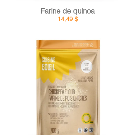
Farine de quinoa
14,49
$
DÉTAILS
AJOUTER AU PANIER
/