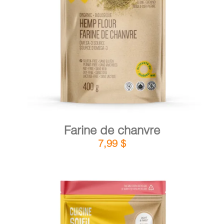
DÉTAILS
AJOUTER AU PANIER
/
Farine de chanvre
7,99
$