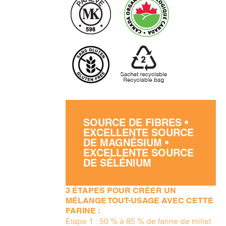
SOURCE DE FIBRES •
EXCELLENTE SOURCE
DE MAGNÉSIUM •
EXCELLENTE SOURCE
DE SÉLÉNIUM
3 ÉTAPES POUR CRÉER UN
MÉLANGE TOUT-USAGE AVEC CETTE
FARINE :
Étape 1 : 50 % à 85 % de farine de millet