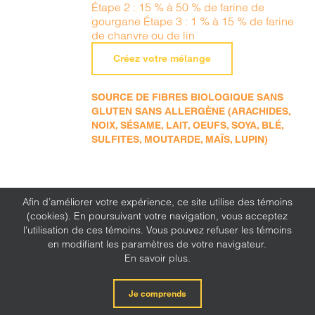
Étape 2 : 15 % à 50 % de farine de
gourgane Étape 3 : 1 % à 15 % de farine
de chanvre ou de lin
Créez votre mélange
SOURCE DE FIBRES BIOLOGIQUE SANS
GLUTEN SANS ALLERGÈNE (ARACHIDES,
NOIX, SÉSAME, LAIT, OEUFS, SOYA, BLÉ,
SULFITES, MOUTARDE, MAÏS, LUPIN)
Afin d’améliorer votre expérience, ce site utilise des témoins
(cookies). En poursuivant votre navigation, vous acceptez
l'utilisation de ces témoins. Vous pouvez refuser les témoins
en modifiant les paramètres de votre navigateur.
En savoir plus.
Je comprends