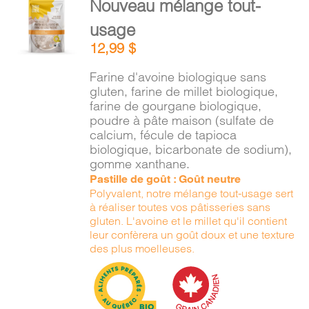
Nouveau mélange tout-
PANIER
AU
usage
PANIER
/
12,99
$
DÉTAILS
EN
Farine d'avoine biologique sans
gluten, farine de millet biologique,
farine de gourgane biologique,
poudre à pâte maison (sulfate de
calcium, fécule de tapioca
biologique, bicarbonate de sodium),
gomme xanthane.
Pastille de goût : Goût neutre
Polyvalent, notre mélange tout-usage sert
à réaliser toutes vos pâtisseries sans
gluten. L'avoine et le millet qu'il contient
leur confèrera un goût doux et une texture
des plus moelleuses.