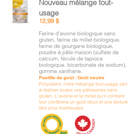
Nouveau mélange tout-
PANIER
AU
usage
PANIER
/
12,99
$
DÉTAILS
EN
Farine d'avoine biologique sans
gluten, farine de millet biologique,
farine de gourgane biologique,
poudre à pâte maison (sulfate de
calcium, fécule de tapioca
biologique, bicarbonate de sodium),
gomme xanthane.
Pastille de goût : Goût neutre
Polyvalent, notre mélange tout-usage sert
à réaliser toutes vos pâtisseries sans
gluten. L'avoine et le millet qu'il contient
leur confèrera un goût doux et une texture
des plus moelleuses.