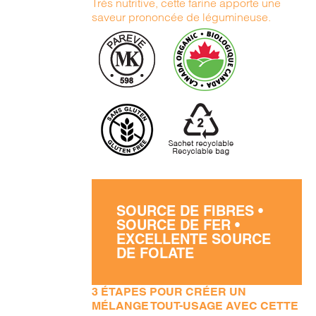
Très nutritive, cette farine apporte une
saveur prononcée de légumineuse.
SOURCE DE FIBRES •
SOURCE DE FER •
EXCELLENTE SOURCE
DE FOLATE
3 ÉTAPES POUR CRÉER UN
MÉLANGE TOUT-USAGE AVEC CETTE