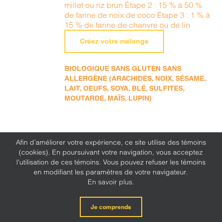
millet ou riz brun Étape 2 : 15 % à 50 %
de farine de noix de coco Étape 3 : 1 % à
15 % de farine de chanvre ou de lin
Créez votre mélange
BIOLOGIQUE SANS GLUTEN SANS
ALLERGÈNE (ARACHIDES, NOIX, SÉSAME,
LAIT, OEUFS, SOYA, BLÉ, SULFITES,
MOUTARDE, MAÏS, LUPIN)
Afin d’améliorer votre expérience, ce site utilise des témoins
(cookies). En poursuivant votre navigation, vous acceptez
l'utilisation de ces témoins. Vous pouvez refuser les témoins
en modifiant les paramètres de votre navigateur.
En savoir plus.
Je comprends