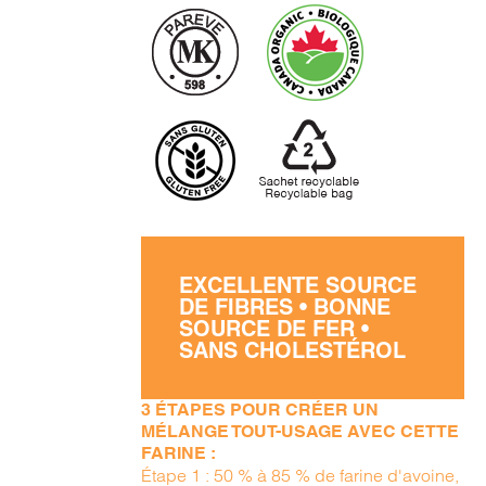
EXCELLENTE SOURCE
DE FIBRES • BONNE
SOURCE DE FER •
SANS CHOLESTÉROL
3 ÉTAPES POUR CRÉER UN
MÉLANGE TOUT-USAGE AVEC CETTE
FARINE :
Étape 1 : 50 % à 85 % de farine d'avoine,