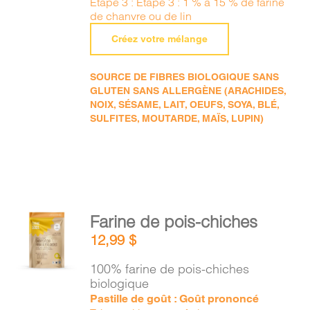
Étape 3 : Étape 3 : 1 % à 15 % de farine
de chanvre ou de lin
Créez votre mélange
SOURCE DE FIBRES BIOLOGIQUE SANS
GLUTEN SANS ALLERGÈNE (ARACHIDES,
NOIX, SÉSAME, LAIT, OEUFS, SOYA, BLÉ,
SULFITES, MOUTARDE, MAÏS, LUPIN)
AJOUTER
Farine de pois-chiches
AU
12,99
$
PANIER
/
100% farine de pois-chiches
DÉTAILS
biologique
Pastille de goût : Goût prononcé