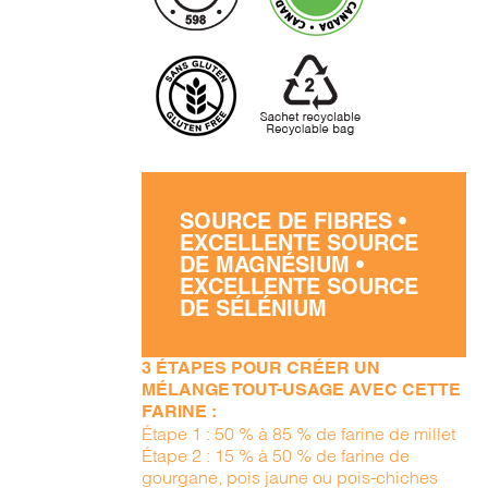
SOURCE DE FIBRES •
EXCELLENTE SOURCE
DE MAGNÉSIUM •
EXCELLENTE SOURCE
DE SÉLÉNIUM
3 ÉTAPES POUR CRÉER UN
MÉLANGE TOUT-USAGE AVEC CETTE
FARINE :
Étape 1 : 50 % à 85 % de farine de millet
Étape 2 : 15 % à 50 % de farine de
gourgane, pois jaune ou pois-chiches