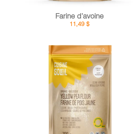
Farine d’avoine
11,49
$
DÉTAILS
AJOUTER AU PANIER
/