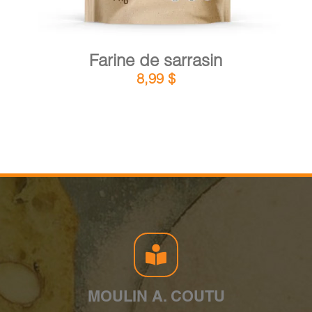
Farine de sarrasin
8,99
$
MOULIN A. COUTU