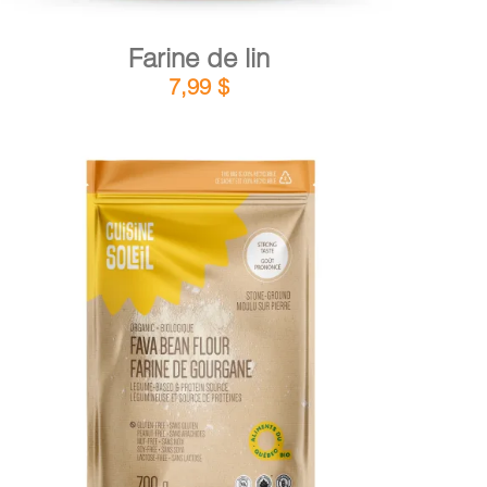
Farine de lin
7,99
$
DÉTAILS
AJOUTER AU PANIER
/