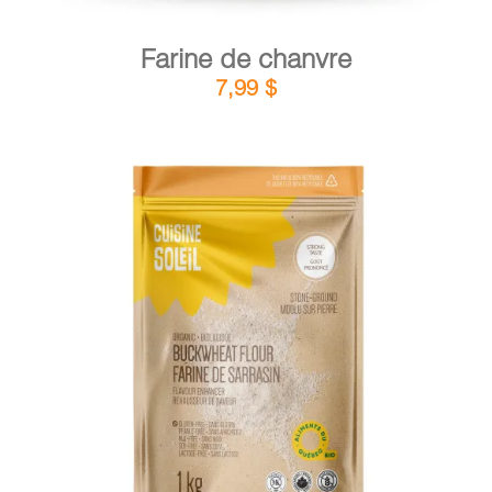
Farine de chanvre
7,99
$
DÉTAILS
AJOUTER AU PANIER
/