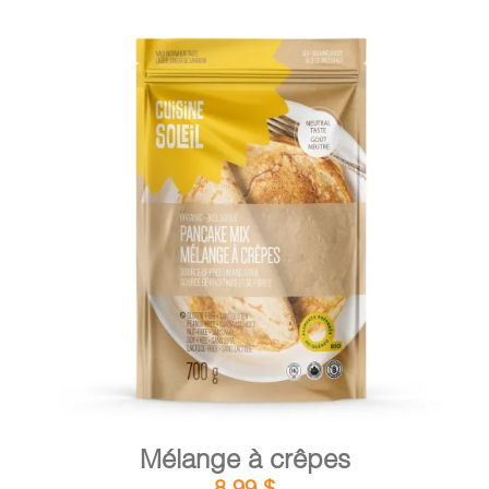
DÉTAILS
AJOUTER AU PANIER
/
Mélange à crêpes
8,99
$