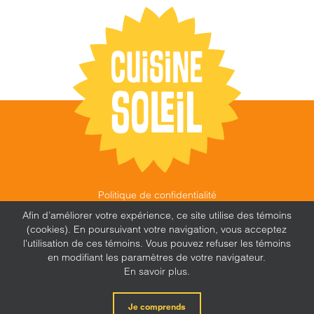
Politique de confidentialité
©
CUISINE SOLEIL
,
2026 |
FEU FOLLET - DESIGN •
Afin d’améliorer votre expérience, ce site utilise des témoins
WEB • MARKETING
(cookies). En poursuivant votre navigation, vous acceptez
l'utilisation de ces témoins. Vous pouvez refuser les témoins
en modifiant les paramètres de votre navigateur.
En savoir plus.
X
Facebook
Instagram
Je comprends