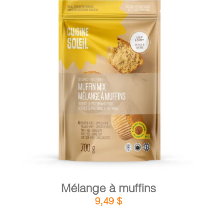
DÉTAILS
AJOUTER AU PANIER
/
Mélange à muffins
9,49
$