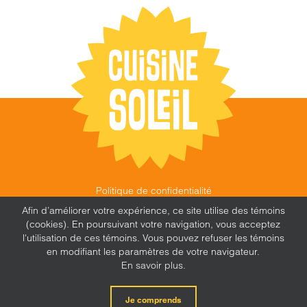
Politique de confidentialité
©
CUISINE SOLEIL
,
2026 |
FEU FOLLET - DESIGN •
Afin d’améliorer votre expérience, ce site utilise des témoins
WEB • MARKETING
(cookies). En poursuivant votre navigation, vous acceptez
l'utilisation de ces témoins. Vous pouvez refuser les témoins
en modifiant les paramètres de votre navigateur.
En savoir plus.
X
Facebook
Instagram
Je comprends