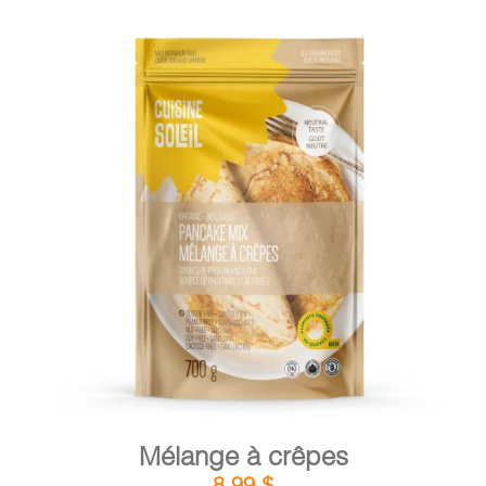
DÉTAILS
AJOUTER AU PANIER
/
Mélange à crêpes
8,99
$