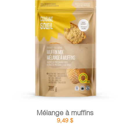
DÉTAILS
AJOUTER AU PANIER
/
Mélange à muffins
9,49
$