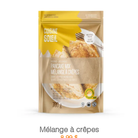
DÉTAILS
AJOUTER AU PANIER
/
Mélange à crêpes
8,99
$