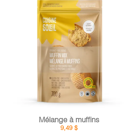
DÉTAILS
AJOUTER AU PANIER
/
Mélange à muffins
9,49
$