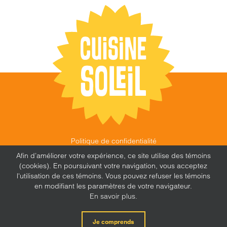
Politique de confidentialité
©
CUISINE SOLEIL
,
2026 |
FEU FOLLET - DESIGN •
Afin d’améliorer votre expérience, ce site utilise des témoins
WEB • MARKETING
(cookies). En poursuivant votre navigation, vous acceptez
l'utilisation de ces témoins. Vous pouvez refuser les témoins
en modifiant les paramètres de votre navigateur.
En savoir plus.
X
Facebook
Instagram
Je comprends