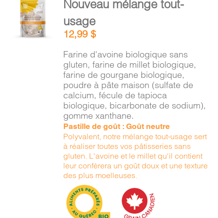
Nouveau mélange tout-
PANIER
AU
usage
PANIER
/
12,99
$
DÉTAILS
Farine d'avoine biologique sans
gluten, farine de millet biologique,
farine de gourgane biologique,
poudre à pâte maison (sulfate de
calcium, fécule de tapioca
biologique, bicarbonate de sodium),
gomme xanthane.
Pastille de goût : Goût neutre
Polyvalent, notre mélange tout-usage sert
à réaliser toutes vos pâtisseries sans
gluten. L'avoine et le millet qu'il contient
leur confèrera un goût doux et une texture
des plus moelleuses.