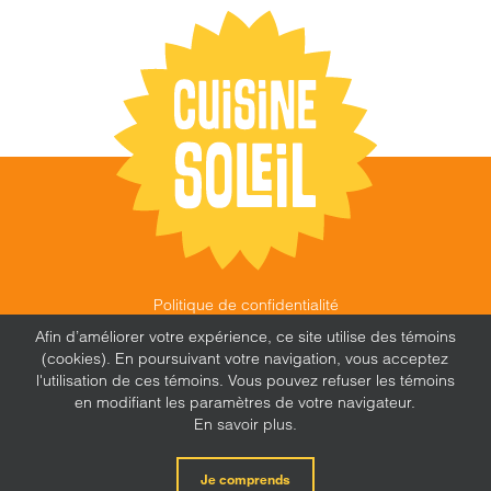
Politique de confidentialité
©
CUISINE SOLEIL
,
2026 |
FEU FOLLET - DESIGN •
Afin d’améliorer votre expérience, ce site utilise des témoins
WEB • MARKETING
(cookies). En poursuivant votre navigation, vous acceptez
l'utilisation de ces témoins. Vous pouvez refuser les témoins
en modifiant les paramètres de votre navigateur.
En savoir plus.
X
Facebook
Instagram
Je comprends