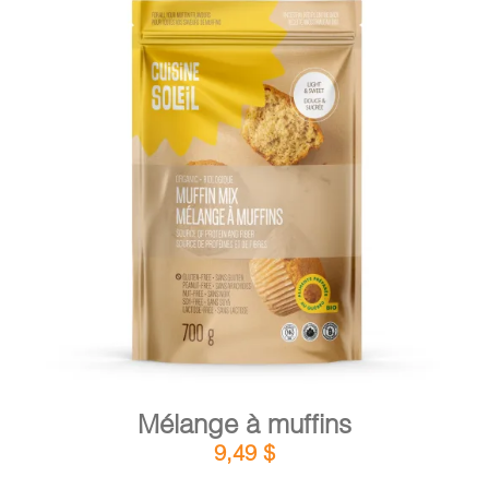
DÉTAILS
AJOUTER AU PANIER
/
Mélange à muffins
9,49
$