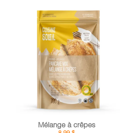
DÉTAILS
AJOUTER AU PANIER
/
Mélange à crêpes
8,99
$