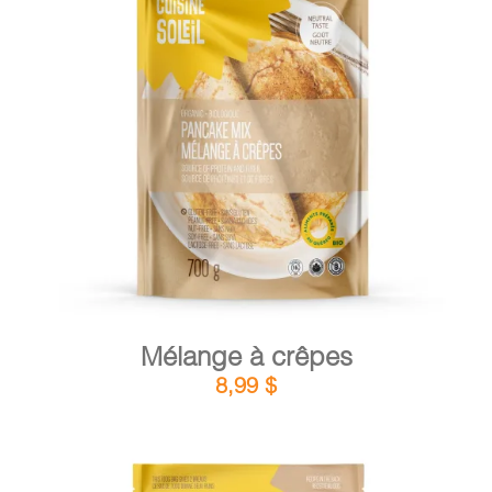
DÉTAILS
AJOUTER AU PANIER
/
Mélange à crêpes
8,99
$