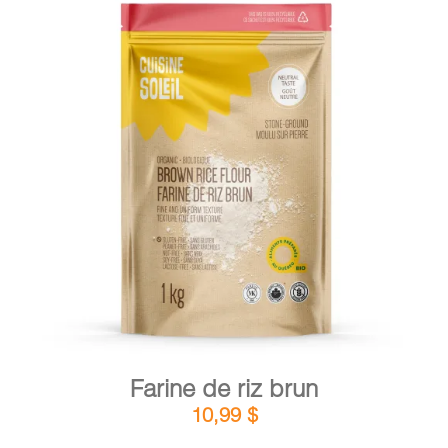
DÉTAILS
AJOUTER AU PANIER
/
Farine de riz brun
10,99
$