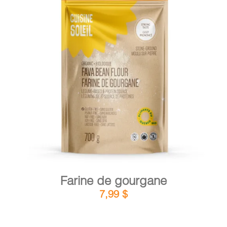
PANIER
EN
DÉTAILS
AJOUTER AU PANIER
/
Farine de gourgane
7,99
$