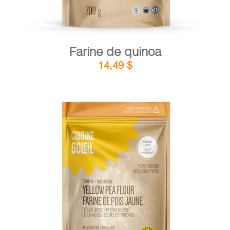
Farine de quinoa
14,49
$
DÉTAILS
AJOUTER AU PANIER
/