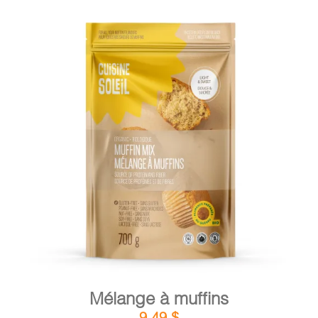
DÉTAILS
AJOUTER AU PANIER
/
Mélange à muffins
9,49
$