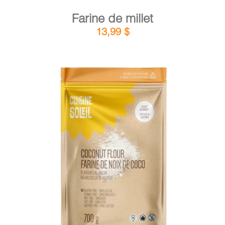
Farine de millet
13,99
$
DÉTAILS
AJOUTER AU PANIER
/