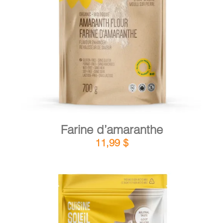
DÉTAILS
AJOUTER AU PANIER
/
Farine d’amaranthe
11,99
$