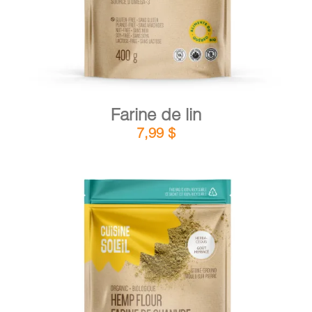
Farine de lin
7,99
$
DÉTAILS
AJOUTER AU PANIER
/