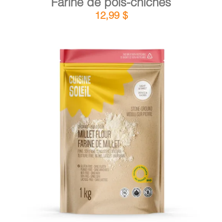
Farine de pois-chiches
12,99
$
DÉTAILS
AJOUTER AU PANIER
/