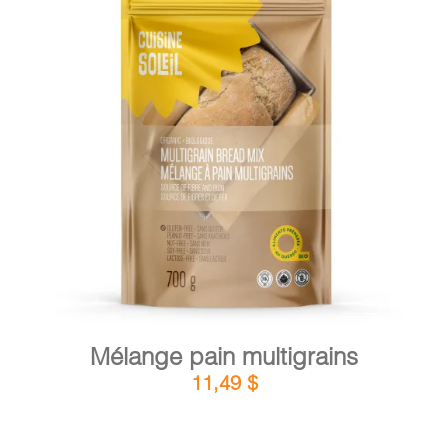
DÉTAILS
AJOUTER AU PANIER
/
Mélange pain multigrains
11,49
$