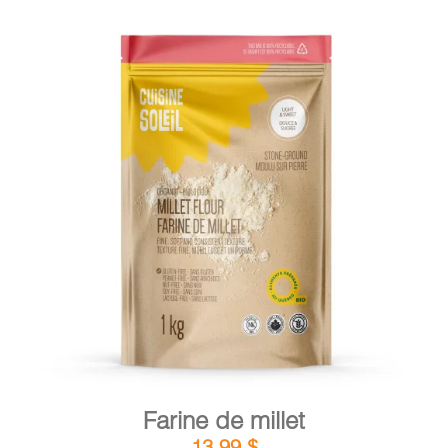
DÉTAILS
AJOUTER AU PANIER
/
Farine de millet
13,99
$