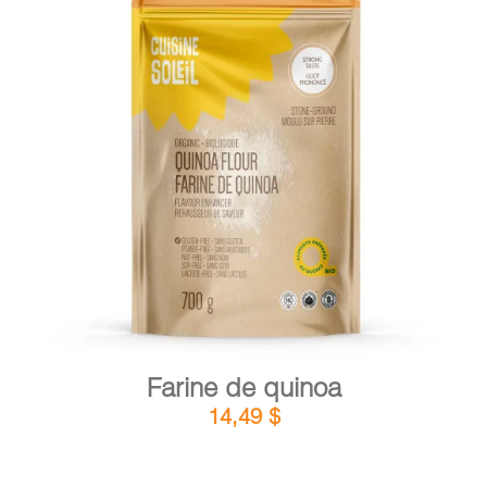
PANIER
EN
DÉTAILS
AJOUTER AU PANIER
/
Farine de quinoa
14,49
$