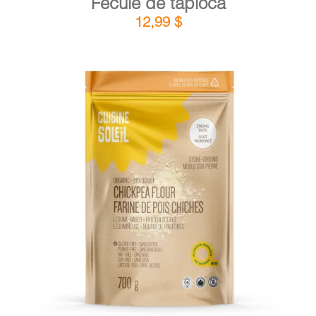
Fécule de tapioca
12,99
$
DÉTAILS
AJOUTER AU PANIER
/