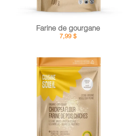
Farine de gourgane
7,99
$
DÉTAILS
AJOUTER AU PANIER
/