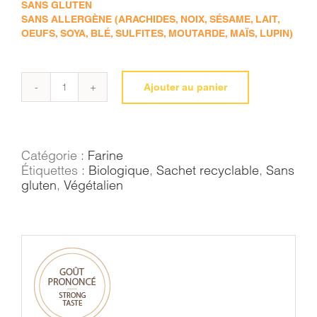
SANS GLUTEN
SANS ALLERGÈNE (ARACHIDES, NOIX, SÉSAME, LAIT,
OEUFS, SOYA, BLÉ, SULFITES, MOUTARDE, MAÏS, LUPIN)
Ajouter au panier
quantité
de
Farine
d'amaranthe
Catégorie :
Farine
Étiquettes :
Biologique
,
Sachet recyclable
,
Sans
gluten
,
Végétalien