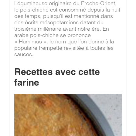
Légumineuse originaire du Proche-Orient,
le pois-chiche est consommé depuis la nuit
des temps, puisqu’il est mentionné dans
des écrits mésopotamiens datant du
troisième millénaire avant notre ère. En
arabe pois-chiche se prononce
« Hum’mus », le nom que l’on donne à la
populaire trempette revisitée à toutes les
sauces.
Recettes avec cette
farine