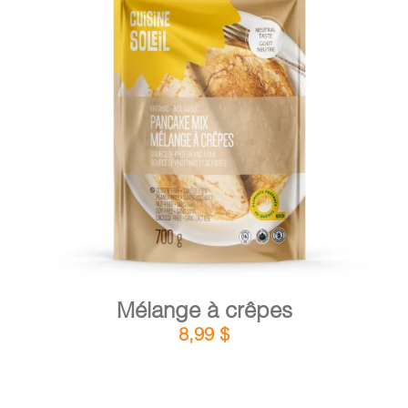
DÉTAILS
AJOUTER AU PANIER
/
Mélange à crêpes
8,99
$