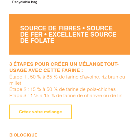
SOURCE DE FIBRES • SOURCE
DE FER • EXCELLENTE SOURCE
DE FOLATE
3 ÉTAPES POUR CRÉER UN MÉLANGE TOUT-
USAGE AVEC CETTE FARINE :
Étape 1 : 50 % à 85 % de farine d’avoine, riz brun ou
millet
Étape 2 : 15 % à 50 % de farine de pois-chiches
Étape 3 : 1 % à 15 % de farine de chanvre ou de lin
Créez votre mélange
BIOLOGIQUE