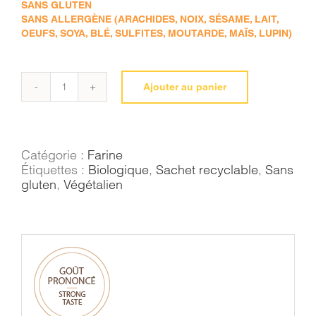
SANS GLUTEN
SANS ALLERGÈNE (ARACHIDES, NOIX, SÉSAME, LAIT,
OEUFS, SOYA, BLÉ, SULFITES, MOUTARDE, MAÏS, LUPIN)
Ajouter au panier
quantité
de
Farine
de
pois-
Catégorie :
Farine
chiches
Étiquettes :
Biologique
,
Sachet recyclable
,
Sans
gluten
,
Végétalien