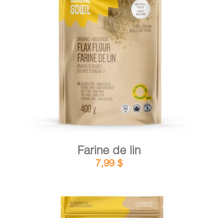
DÉTAILS
AJOUTER AU PANIER
/
Farine de lin
7,99
$