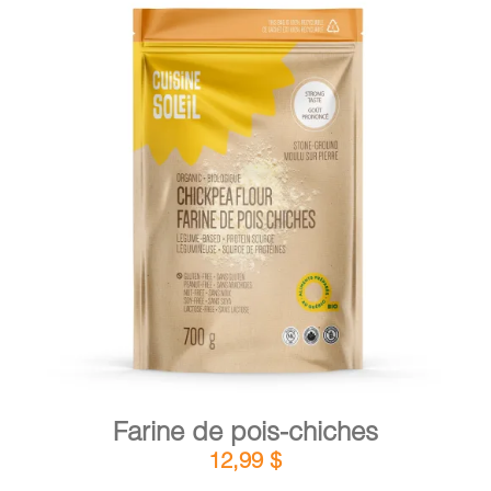
DÉTAILS
AJOUTER AU PANIER
/
Farine de pois-chiches
12,99
$