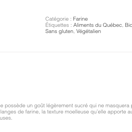
Farine
d'avoine
Catégorie :
Farine
Étiquettes :
Aliments du Québec
,
Bi
Sans gluten
,
Végétalien
ine possède un goût légèrement sucré qui ne masquera p
élanges de farine, la texture moelleuse qu’elle apporte 
euses.