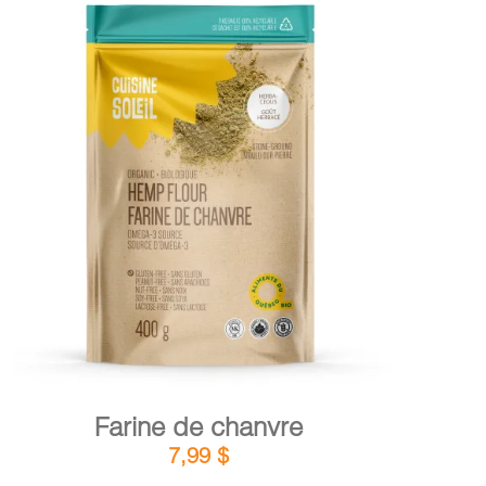
DÉTAILS
AJOUTER AU PANIER
/
Farine de chanvre
7,99
$