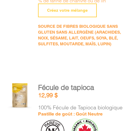
% de farine de chanvre ou de lin
Créez votre mélange
SOURCE DE FIBRES BIOLOGIQUE SANS
GLUTEN SANS ALLERGÈNE (ARACHIDES,
NOIX, SÉSAME, LAIT, OEUFS, SOYA, BLÉ,
SULFITES, MOUTARDE, MAÏS, LUPIN)
AJOUTER
Fécule de tapioca
AU
12,99
$
PANIER
/
100% Fécule de Tapioca biologique
DÉTAILS
Pastille de goût : Goût Neutre