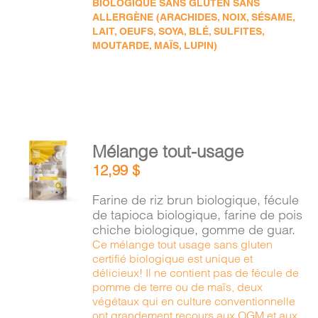
BIOLOGIQUE SANS GLUTEN SANS
ALLERGÈNE (ARACHIDES, NOIX, SÉSAME,
LAIT, OEUFS, SOYA, BLÉ, SULFITES,
MOUTARDE, MAÏS, LUPIN)
AJOUTER
Mélange tout-usage
AU
12,99
$
PANIER
/
Farine de riz brun biologique, fécule
DÉTAILS
de tapioca biologique, farine de pois
chiche biologique, gomme de guar.
Ce mélange tout usage sans gluten
certifié biologique est unique et
délicieux! Il ne contient pas de fécule de
pomme de terre ou de maïs, deux
végétaux qui en culture conventionnelle
ont grandement recours aux OGM et aux