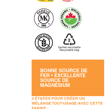
BONNE SOURCE DE
FER • EXCELLENTE
SOURCE DE
MAGNÉSIUM
3 ÉTAPES POUR CRÉER UN
MÉLANGE TOUT-USAGE AVEC CETTE
FARINE :