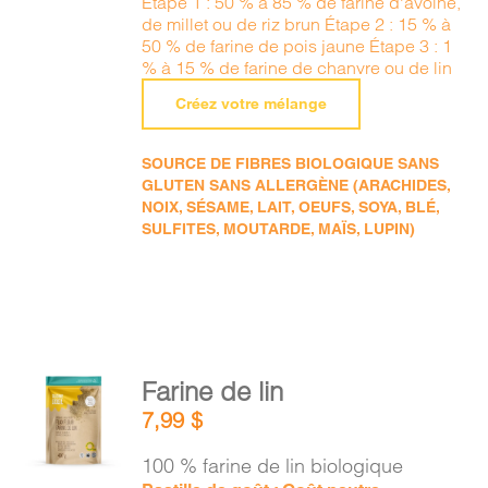
Étape 1 : 50 % à 85 % de farine d'avoine,
de millet ou de riz brun Étape 2 : 15 % à
50 % de farine de pois jaune Étape 3 : 1
% à 15 % de farine de chanvre ou de lin
Créez votre mélange
SOURCE DE FIBRES BIOLOGIQUE SANS
GLUTEN SANS ALLERGÈNE (ARACHIDES,
NOIX, SÉSAME, LAIT, OEUFS, SOYA, BLÉ,
SULFITES, MOUTARDE, MAÏS, LUPIN)
AJOUTER
Farine de lin
AU
7,99
$
PANIER
/
100 % farine de lin biologique
DÉTAILS