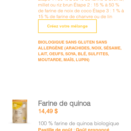
millet ou riz brun Étape 2 : 15 % à 50 %
de farine de noix de coco Étape 3 : 1 % à
15 % de farine de chanvre ou de lin
Créez votre mélange
BIOLOGIQUE SANS GLUTEN SANS
ALLERGÈNE (ARACHIDES, NOIX, SÉSAME,
LAIT, OEUFS, SOYA, BLÉ, SULFITES,
MOUTARDE, MAÏS, LUPIN)
AJOUTER
Farine de quinoa
AU
14,49
$
PANIER
/
100 % farine de quinoa biologique
DÉTAILS
Pastille de goût : Goût prononcé