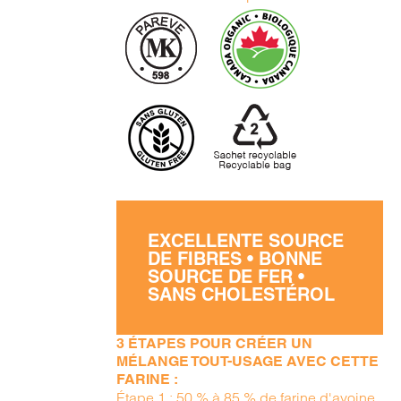
EXCELLENTE SOURCE
DE FIBRES • BONNE
SOURCE DE FER •
SANS CHOLESTÉROL
3 ÉTAPES POUR CRÉER UN
MÉLANGE TOUT-USAGE AVEC CETTE
FARINE :
Étape 1 : 50 % à 85 % de farine d'avoine,