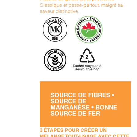
Classique et passe-partout, malgré sa
saveur distinctive.
SOURCE DE FIBRES •
SOURCE DE
MANGANÈSE • BONNE
SOURCE DE FER
3 ÉTAPES POUR CRÉER UN
MÉLANGE TOUT-USAGE AVEC CETTE