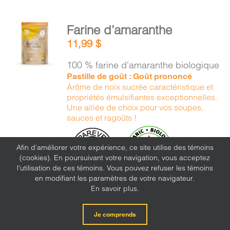
AJOUTER
Farine d’amaranthe
AU
11,99
$
PANIER
/
100 % farine d'amaranthe biologique
DÉTAILS
Pastille de goût : Goût prononcé
Arôme de noix sucrée caractéristique et
propriétés émulsifiantes exceptionnelles.
Une alliée de choix pour vos soupes,
sauces et ragoûts !
Afin d’améliorer votre expérience, ce site utilise des témoins
(cookies). En poursuivant votre navigation, vous acceptez
l'utilisation de ces témoins. Vous pouvez refuser les témoins
en modifiant les paramètres de votre navigateur.
En savoir plus.
Je comprends