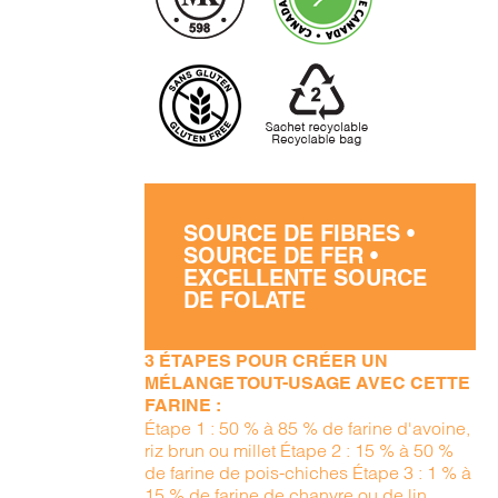
SOURCE DE FIBRES •
SOURCE DE FER •
EXCELLENTE SOURCE
DE FOLATE
3 ÉTAPES POUR CRÉER UN
MÉLANGE TOUT-USAGE AVEC CETTE
FARINE :
Étape 1 : 50 % à 85 % de farine d'avoine,
riz brun ou millet Étape 2 : 15 % à 50 %
de farine de pois-chiches Étape 3 : 1 % à
15 % de farine de chanvre ou de lin