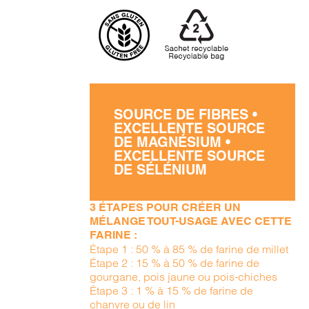
SOURCE DE FIBRES •
EXCELLENTE SOURCE
DE MAGNÉSIUM •
EXCELLENTE SOURCE
DE SÉLÉNIUM
3 ÉTAPES POUR CRÉER UN
MÉLANGE TOUT-USAGE AVEC CETTE
FARINE :
Étape 1 : 50 % à 85 % de farine de millet
Étape 2 : 15 % à 50 % de farine de
gourgane, pois jaune ou pois-chiches
Étape 3 : 1 % à 15 % de farine de
chanvre ou de lin