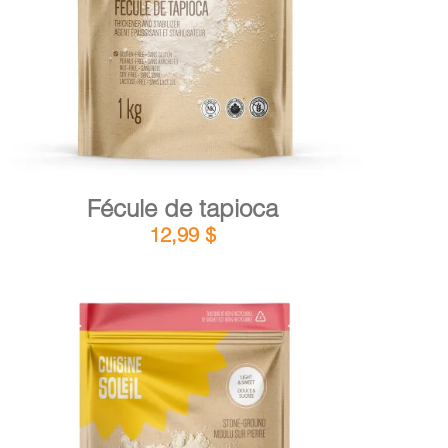
Fécule de tapioca
12,99
$