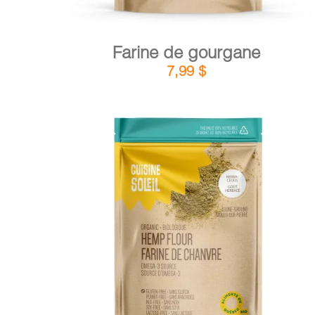
Farine de gourgane
7,99
$
DÉTAILS
AJOUTER AU PANIER
/