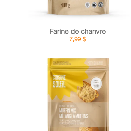
Farine de chanvre
7,99
$
DÉTAILS
AJOUTER AU PANIER
/