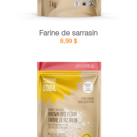
Farine de sarrasin
8,99
$
DÉTAILS
AJOUTER AU PANIER
/