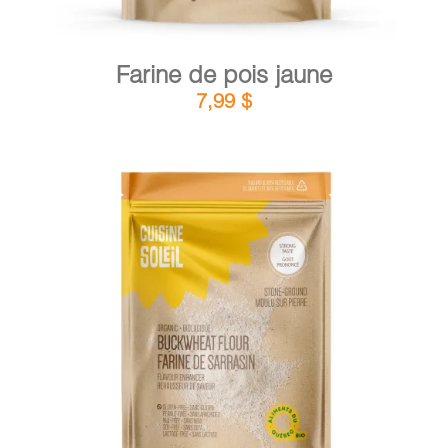
Farine de pois jaune
7,99
$
DÉTAILS
AJOUTER AU PANIER
/