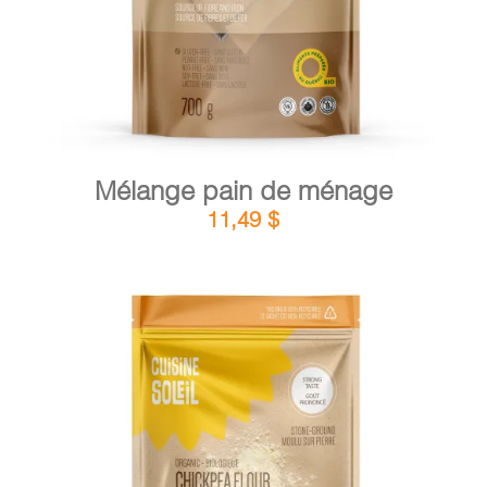
Mélange pain de ménage
11,49
$
DÉTAILS
AJOUTER AU PANIER
/