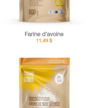
Farine d’avoine
11,49
$
DÉTAILS
AJOUTER AU PANIER
/