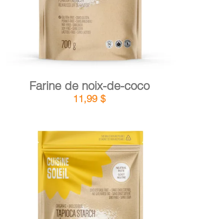
Farine de noix-de-coco
11,99
$
DÉTAILS
AJOUTER AU PANIER
/