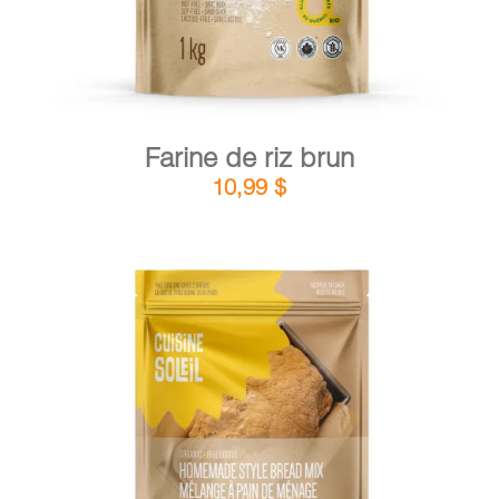
Farine de riz brun
10,99
$
DÉTAILS
AJOUTER AU PANIER
/