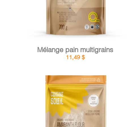
Mélange pain multigrains
11,49
$
DÉTAILS
AJOUTER AU PANIER
/