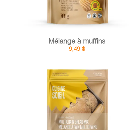
Mélange à muffins
9,49
$
DÉTAILS
AJOUTER AU PANIER
/