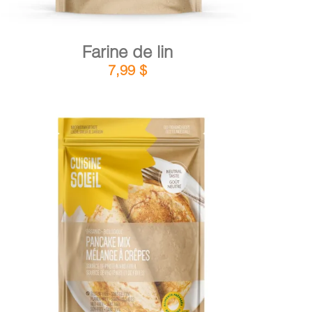
Farine de lin
7,99
$
DÉTAILS
AJOUTER AU PANIER
/