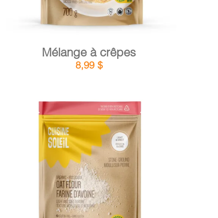
Mélange à crêpes
8,99
$
DÉTAILS
AJOUTER AU PANIER
/