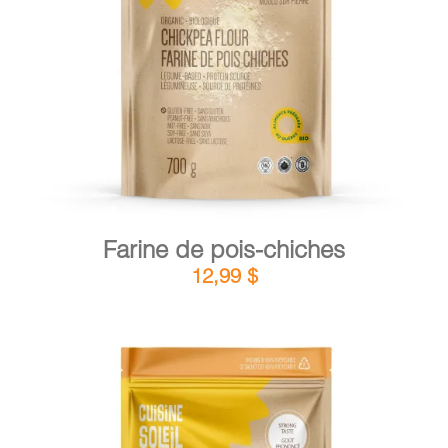
DÉTAILS
AJOUTER AU PANIER
/
Farine de pois-chiches
12,99
$