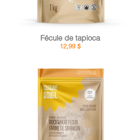
Fécule de tapioca
12,99
$
DÉTAILS
AJOUTER AU PANIER
/