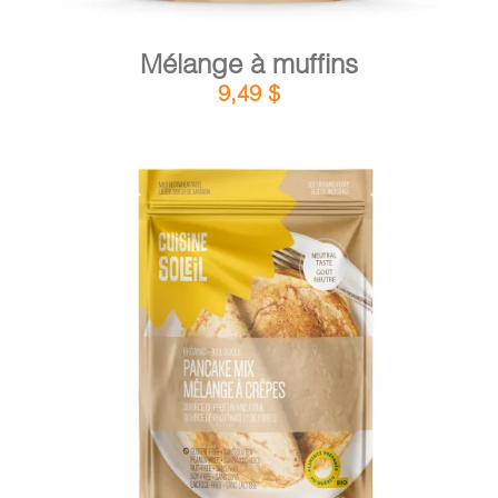
Mélange à muffins
9,49
$
DÉTAILS
AJOUTER AU PANIER
/