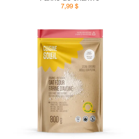
7,99
$
DÉTAILS
AJOUTER AU PANIER
/