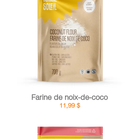
DÉTAILS
AJOUTER AU PANIER
/
Farine de noix-de-coco
11,99
$