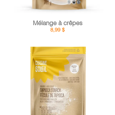
Mélange à crêpes
8,99
$
DÉTAILS
AJOUTER AU PANIER
/