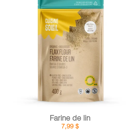
DÉTAILS
AJOUTER AU PANIER
/
Farine de lin
7,99
$