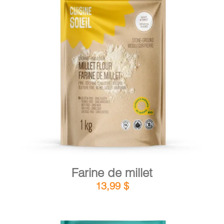
DÉTAILS
AJOUTER AU PANIER
/
Farine de millet
13,99
$