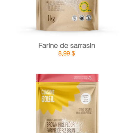
Farine de sarrasin
8,99
$
DÉTAILS
AJOUTER AU PANIER
/