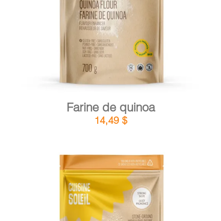
DÉTAILS
AJOUTER AU PANIER
/
Farine de quinoa
14,49
$