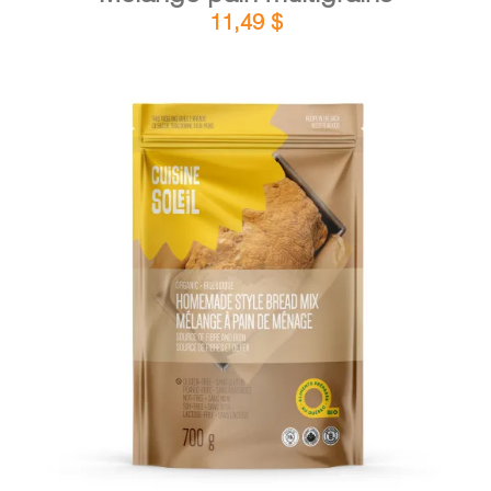
11,49
$
DÉTAILS
AJOUTER AU PANIER
/