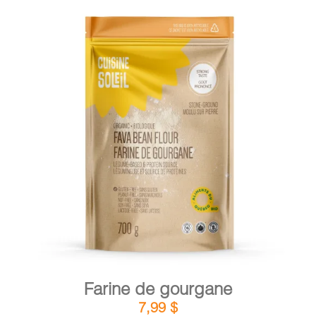
DÉTAILS
AJOUTER AU PANIER
/
Farine de gourgane
7,99
$