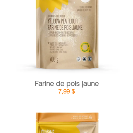
DÉTAILS
AJOUTER AU PANIER
/
Farine de pois jaune
7,99
$