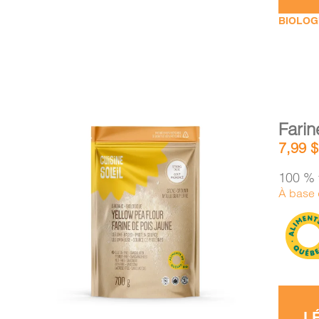
BIOLOG
Farin
7,99
$
100 % 
À base 
AJOUTER AU PANIER
/
DÉTAILS
L