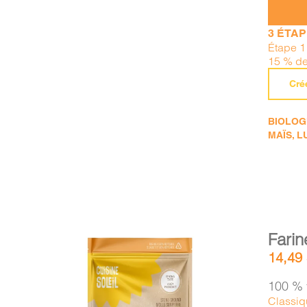
3 ÉTA
Étape 1 
15 % de
Cré
BIOLOGI
MAÏS, L
Farin
14,49
100 % 
Classiq