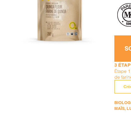
AJOUTER AU PANIER
/
DÉTAILS
S
3 ÉTA
Étape 1 
de fari
Cré
BIOLOGI
MAÏS, L