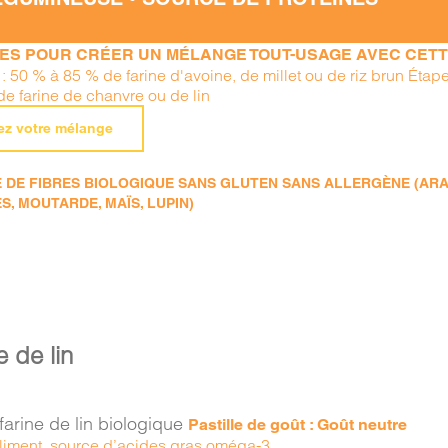
PES POUR CRÉER UN MÉLANGE TOUT-USAGE AVEC CETTE
: 50 % à 85 % de farine d'avoine, de millet ou de riz brun Étap
de farine de chanvre ou de lin
ez votre mélange
DE FIBRES BIOLOGIQUE SANS GLUTEN SANS ALLERGÈNE (ARACHI
S, MOUTARDE, MAÏS, LUPIN)
e de lin
farine de lin biologique
Pastille de goût : Goût neutre
liment, source d’acides gras oméga-3.