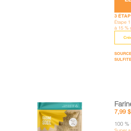
3 ÉTA
Étape 1 
à 15 % 
Cré
SOURCE 
SULFITE
Farin
7,99
$
100 % 
Super a