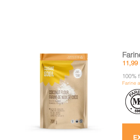
Farin
11,99
100% f
Farine 
AJOUTER AU PANIER
/
DÉTAILS
E