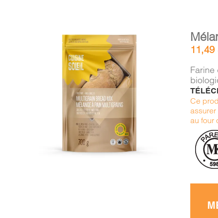
Mélan
11,49
Farine 
biolog
TÉLÉC
AJOUTER AU PANIER
/
Ce prod
DÉTAILS
assurer 
au four
M