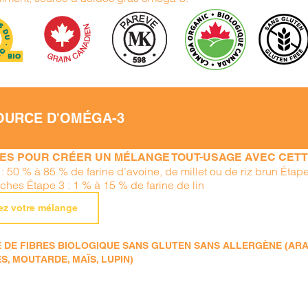
OURCE D'OMÉGA-3
PES POUR CRÉER UN MÉLANGE TOUT-USAGE AVEC CETTE
 : 50 % à 85 % de farine d’avoine, de millet ou de riz brun Éta
iches Étape 3 : 1 % à 15 % de farine de lin
ez votre mélange
DE FIBRES BIOLOGIQUE SANS GLUTEN SANS ALLERGÈNE (ARACHI
S, MOUTARDE, MAÏS, LUPIN)