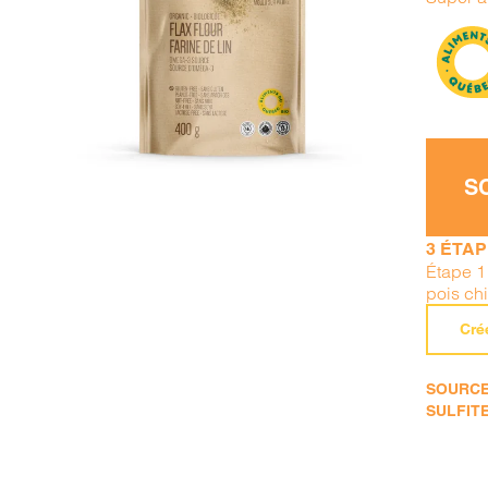
AJOUTER AU PANIER
/
DÉTAILS
S
3 ÉTA
Étape 1
pois ch
Cré
SOURCE 
SULFITE