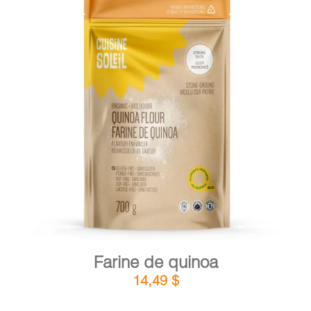
PANIER
EN
DÉTAILS
AJOUTER AU PANIER
/
Farine de quinoa
14,49
$