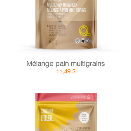
DÉTAILS
AJOUTER AU PANIER
/
Mélange pain multigrains
11,49
$