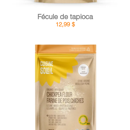
Fécule de tapioca
12,99
$
DÉTAILS
AJOUTER AU PANIER
/