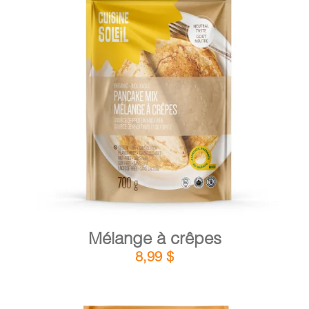
DÉTAILS
AJOUTER AU PANIER
/
Mélange à crêpes
8,99
$