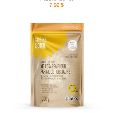
7,99
$
DÉTAILS
AJOUTER AU PANIER
/