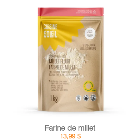
DÉTAILS
AJOUTER AU PANIER
/
Farine de millet
13,99
$