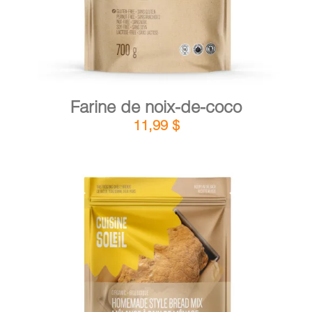
Farine de noix-de-coco
11,99
$
DÉTAILS
AJOUTER AU PANIER
/