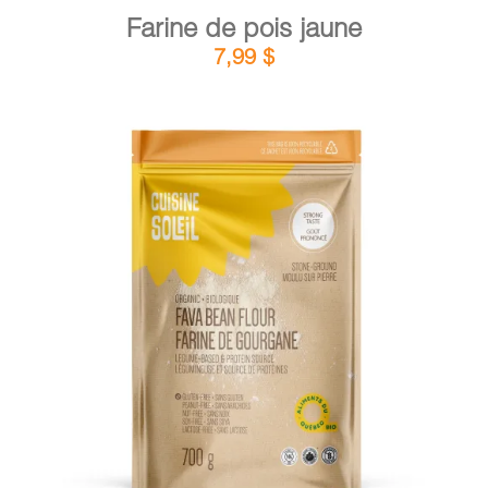
Farine de pois jaune
7,99
$
DÉTAILS
AJOUTER AU PANIER
/