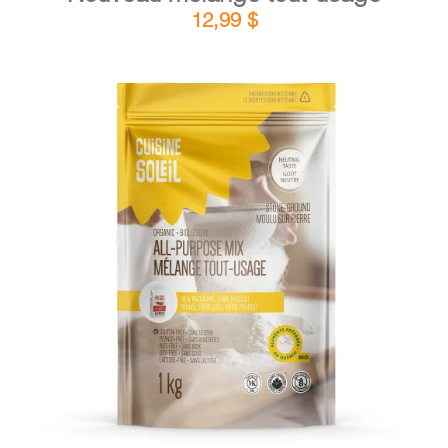
12,99
$
DÉTAILS
AJOUTER AU PANIER
/