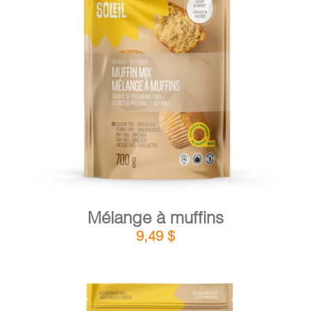
DÉTAILS
AJOUTER AU PANIER
/
Mélange à muffins
9,49
$