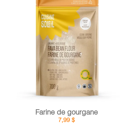
PANIER
EN
DÉTAILS
AJOUTER AU PANIER
/
Farine de gourgane
7,99
$