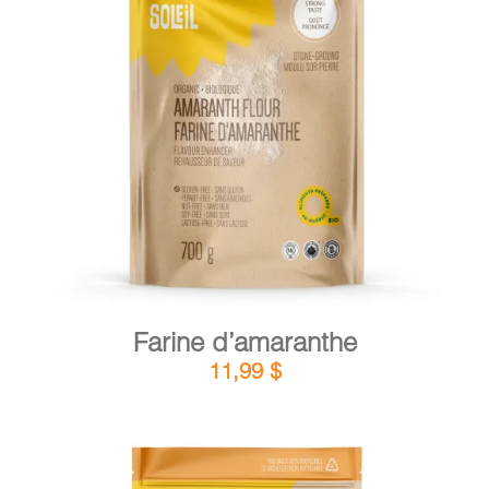
DÉTAILS
AJOUTER AU PANIER
/
Farine d’amaranthe
11,99
$