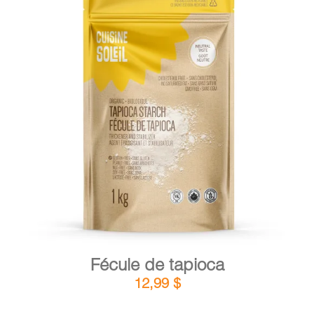
DÉTAILS
AJOUTER AU PANIER
/
Fécule de tapioca
12,99
$