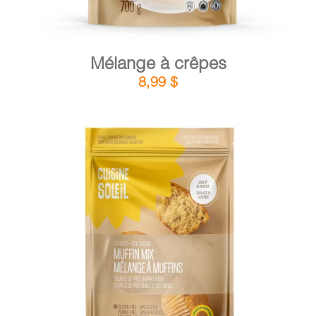
Mélange à crêpes
8,99
$
DÉTAILS
AJOUTER AU PANIER
/