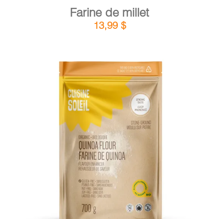
Farine de millet
13,99
$
DÉTAILS
AJOUTER AU PANIER
/