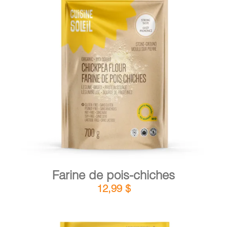
DÉTAILS
AJOUTER AU PANIER
/
Farine de pois-chiches
12,99
$