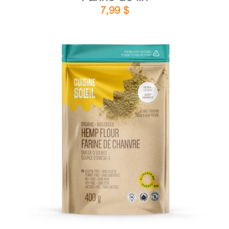
7,99
$
DÉTAILS
AJOUTER AU PANIER
/