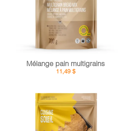
DÉTAILS
AJOUTER AU PANIER
/
Mélange pain multigrains
11,49
$