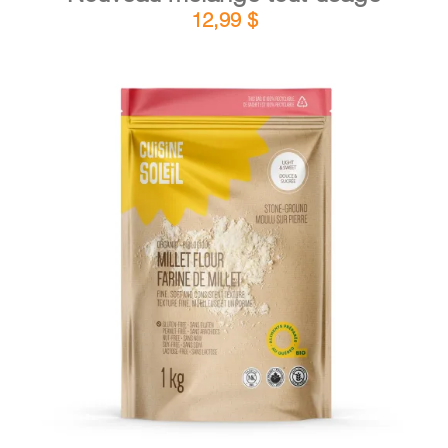
12,99
$
DÉTAILS
AJOUTER AU PANIER
/