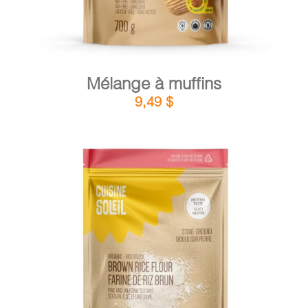
Mélange à muffins
9,49
$
DÉTAILS
AJOUTER AU PANIER
/