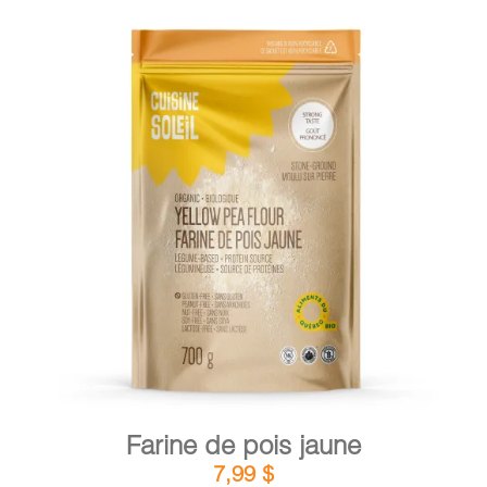
DÉTAILS
AJOUTER AU PANIER
/
Farine de pois jaune
7,99
$