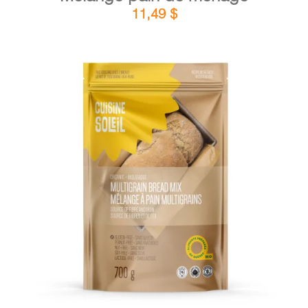
11,49
$
DÉTAILS
AJOUTER AU PANIER
/