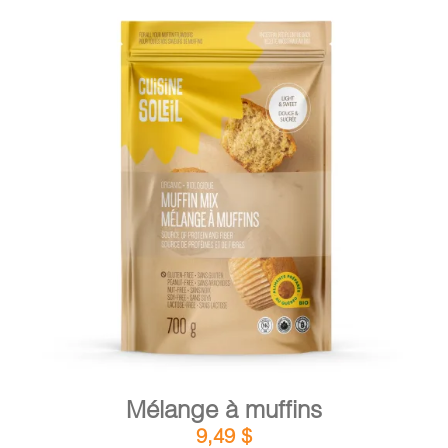
DÉTAILS
AJOUTER AU PANIER
/
Mélange à muffins
9,49
$