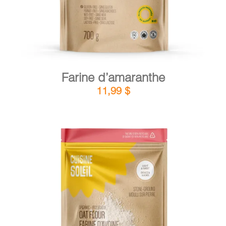
Farine d’amaranthe
11,99
$
DÉTAILS
AJOUTER AU PANIER
/