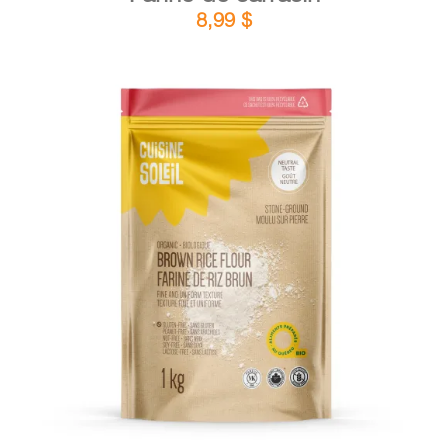
8,99
$
DÉTAILS
AJOUTER AU PANIER
/