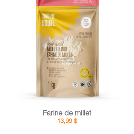
DÉTAILS
AJOUTER AU PANIER
/
Farine de millet
13,99
$