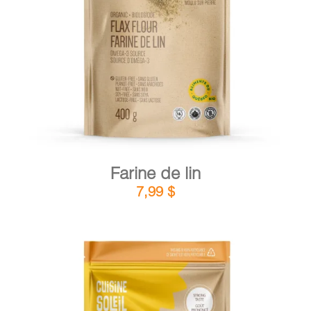
DÉTAILS
AJOUTER AU PANIER
/
Farine de lin
7,99
$