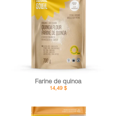
DÉTAILS
AJOUTER AU PANIER
/
Farine de quinoa
14,49
$