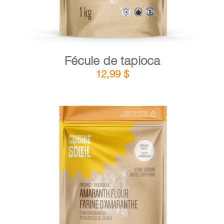
Fécule de tapioca
12,99
$
DÉTAILS
AJOUTER AU PANIER
/