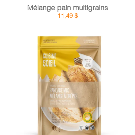
Mélange pain multigrains
11,49
$
DÉTAILS
AJOUTER AU PANIER
/