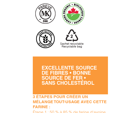
EXCELLENTE SOURCE
DE FIBRES • BONNE
SOURCE DE FER •
SANS CHOLESTÉROL
3 ÉTAPES POUR CRÉER UN
MÉLANGE TOUT-USAGE AVEC CETTE
FARINE :
Étape 1 : 50 % à 85 % de farine d'avoine,