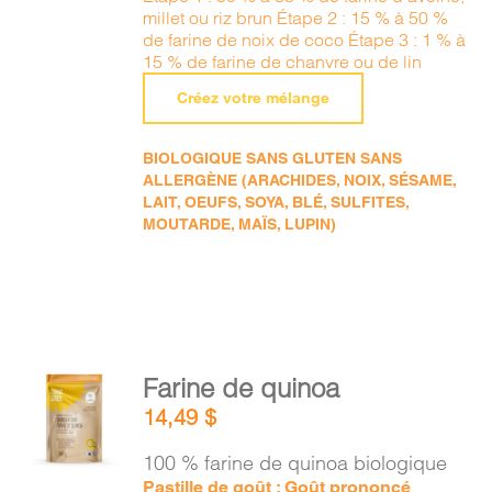
millet ou riz brun Étape 2 : 15 % à 50 %
de farine de noix de coco Étape 3 : 1 % à
15 % de farine de chanvre ou de lin
Créez votre mélange
BIOLOGIQUE SANS GLUTEN SANS
ALLERGÈNE (ARACHIDES, NOIX, SÉSAME,
LAIT, OEUFS, SOYA, BLÉ, SULFITES,
MOUTARDE, MAÏS, LUPIN)
AJOUTER
Farine de quinoa
AU
14,49
$
PANIER
/
100 % farine de quinoa biologique
DÉTAILS
Pastille de goût : Goût prononcé