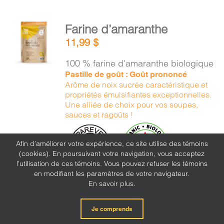
AJOUTER
Farine d’amaranthe
AU
11,99
$
PANIER
/
100 % farine d'amaranthe biologique
DÉTAILS
Pastille de goût : Goût prononcé
Arôme de noix sucrée caractéristique et
propriétés émulsifiantes exceptionnelles.
Une alliée de choix pour vos soupes,
sauces et ragoûts !
Afin d’améliorer votre expérience, ce site utilise des témoins
(cookies). En poursuivant votre navigation, vous acceptez
l'utilisation de ces témoins. Vous pouvez refuser les témoins
en modifiant les paramètres de votre navigateur.
En savoir plus.
Je comprends