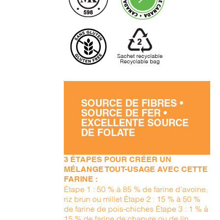
SOURCE DE FIBRES •
SOURCE DE FER •
EXCELLENTE SOURCE
DE FOLATE
3 ÉTAPES POUR CRÉER UN
MÉLANGE TOUT-USAGE AVEC CETTE
FARINE :
Étape 1 : 50 % à 85 % de farine d'avoine,
riz brun ou millet Étape 2 : 15 % à 50 %
de farine de pois-chiches Étape 3 : 1 % à
15 % de farine de chanvre ou de lin