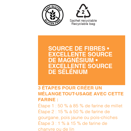
SOURCE DE FIBRES •
EXCELLENTE SOURCE
DE MAGNÉSIUM •
EXCELLENTE SOURCE
DE SÉLÉNIUM
3 ÉTAPES POUR CRÉER UN
MÉLANGE TOUT-USAGE AVEC CETTE
FARINE :
Étape 1 : 50 % à 85 % de farine de millet
Étape 2 : 15 % à 50 % de farine de
gourgane, pois jaune ou pois-chiches
Étape 3 : 1 % à 15 % de farine de
chanvre ou de lin