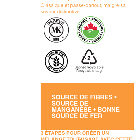
Classique et passe-partout, malgré sa
saveur distinctive.
SOURCE DE FIBRES •
SOURCE DE
MANGANÈSE • BONNE
SOURCE DE FER
3 ÉTAPES POUR CRÉER UN
MÉLANGE TOUT-USAGE AVEC CETTE