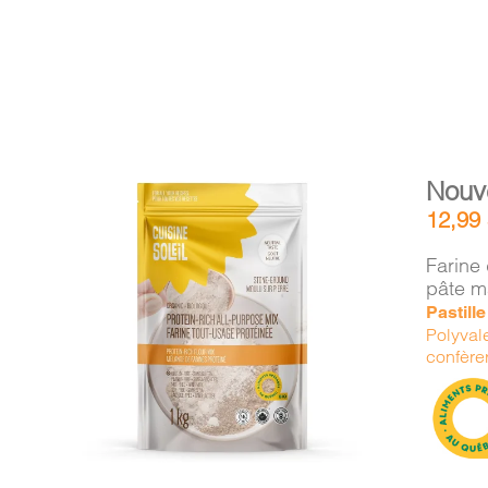
Nouv
12,99
Farine 
pâte m
Pastill
AJOUTER AU PANIER
/
Polyvale
DÉTAILS
confère