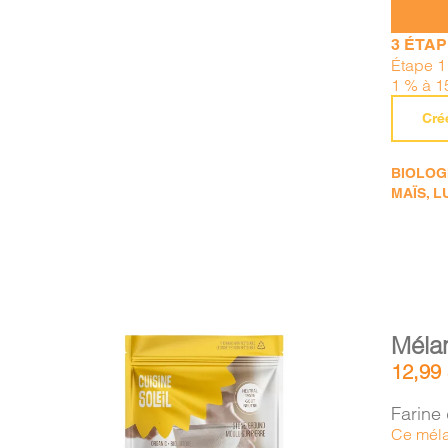
3 ÉTA
Étape 1
1 % à 1
Cré
BIOLOGI
MAÏS, L
Méla
12,99
Farine
Ce méla