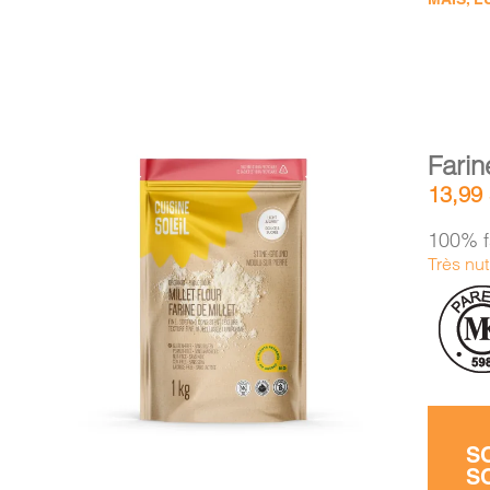
Farin
13,99
100% f
Très nu
AJOUTER AU PANIER
/
DÉTAILS
S
S