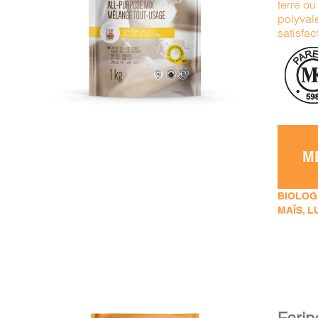
terre o
AJOUTER AU PANIER
/
polyvale
DÉTAILS
satisfac
M
BIOLOGI
MAÏS, L