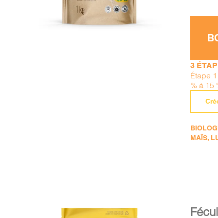
B
3 ÉTA
Étape 1 
% à 15 
Cré
BIOLOGI
MAÏS, L
Fécul