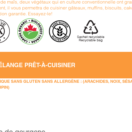
u de maïs, deux végétaux qui en culture conventionnelle ont g
nt, il vous permettra de cuisiner gâteaux, muffins, biscuits, ca
tion garantie. Essayez-le!
ÉLANGE PRÊT-À-CUISINER
QUE SANS GLUTEN SANS ALLERGÈNE : (ARACHIDES, NOIX, SÉSAM
UPIN)