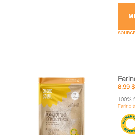
M
SOURCE
Farin
8,99
$
100% f
Farine t
AJOUTER AU PANIER
/
DÉTAILS