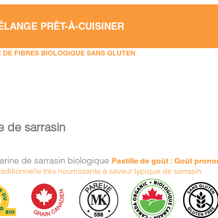
ÉLANGE PRÊT-À-CUISINER
 DE FIBRES BIOLOGIQUE SANS GLUTEN
e de sarrasin
arine de sarrasin biologique
Pastille de goût : Goût pron
raditionnelle très nourrissante à saveur typique de sarrasin.