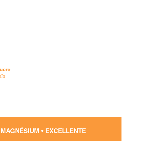
sucré
aïs.
 MAGNÉSIUM • EXCELLENTE