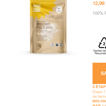
12,99
100% F
AJOUTER AU PANIER
/
DÉTAILS
S
3 ÉTA
Étape 1
de fari
BIOLOGI
MAÏS, L