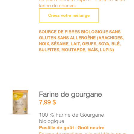
farine de chanvre
Créez votre mélange
SOURCE DE FIBRES BIOLOGIQUE SANS
GLUTEN SANS ALLERGÈNE (ARACHIDES,
NOIX, SÉSAME, LAIT, OEUFS, SOYA, BLÉ,
SULFITES, MOUTARDE, MAÏS, LUPIN)
AJOUTER
Farine de gourgane
AU
7,99
$
PANIER
/
100 % Farine de Gourgane
DÉTAILS
biologique
Pastille de goût : Goût neutre
Source de protéines, elle est idéale pour