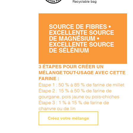
SOURCE DE FIBRES •
EXCELLENTE SOURCE
DE MAGNÉSIUM •
EXCELLENTE SOURCE
DE SÉLÉNIUM
3 ÉTAPES POUR CRÉER UN
MÉLANGE TOUT-USAGE AVEC CETTE
FARINE :
Étape 1 : 50 % à 85 % de farine de millet
Étape 2 : 15 % à 50 % de farine de
gourgane, pois jaune ou pois-chiches
Étape 3 : 1 % à 15 % de farine de
chanvre ou de lin
Créez votre mélange