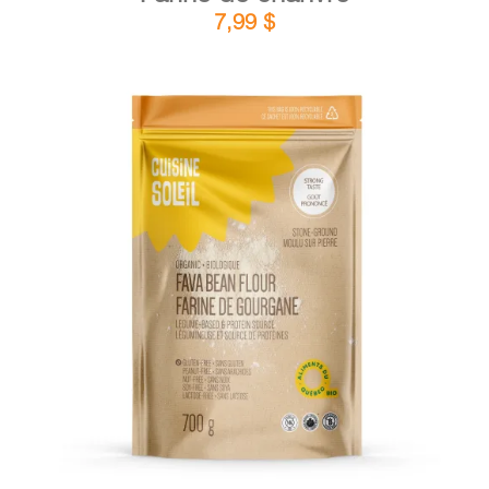
7,99
$
DÉTAILS
AJOUTER AU PANIER
/