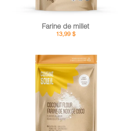
Farine de millet
13,99
$
DÉTAILS
AJOUTER AU PANIER
/