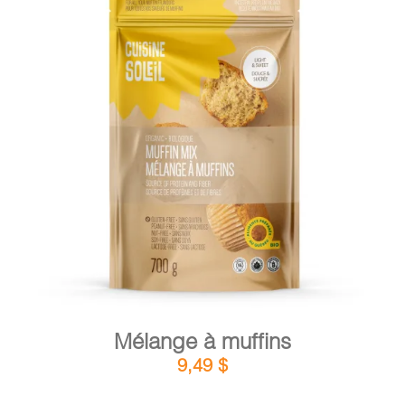
DÉTAILS
AJOUTER AU PANIER
/
Mélange à muffins
9,49
$