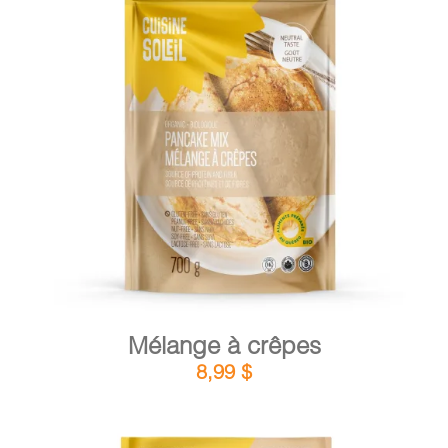
DÉTAILS
AJOUTER AU PANIER
/
Mélange à crêpes
8,99
$