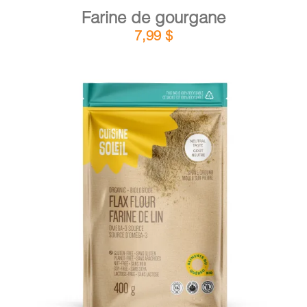
Farine de gourgane
7,99
$
DÉTAILS
AJOUTER AU PANIER
/