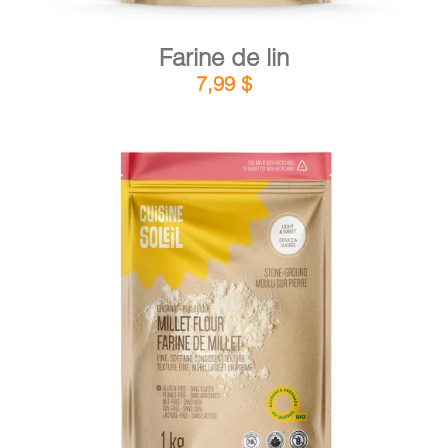
Farine de lin
7,99
$
DÉTAILS
AJOUTER AU PANIER
/