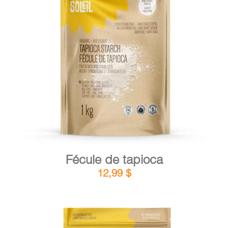
DÉTAILS
AJOUTER AU PANIER
/
Fécule de tapioca
12,99
$