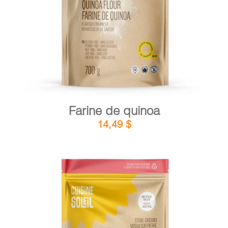
DÉTAILS
AJOUTER AU PANIER
/
Farine de quinoa
14,49
$