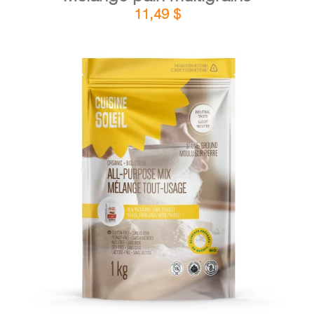
11,49
$
DÉTAILS
AJOUTER AU PANIER
/