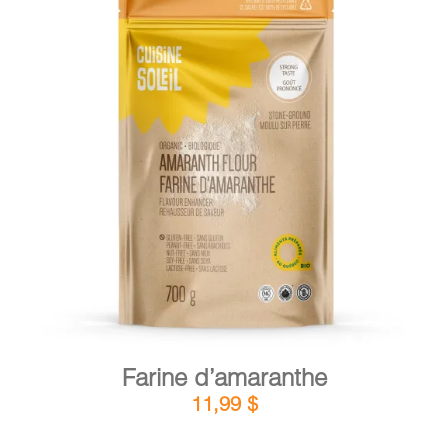
PANIER
EN
DÉTAILS
AJOUTER AU PANIER
/
Farine d’amaranthe
11,99
$