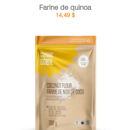
Farine de quinoa
14,49
$
DÉTAILS
AJOUTER AU PANIER
/