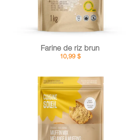
Farine de riz brun
10,99
$
DÉTAILS
AJOUTER AU PANIER
/