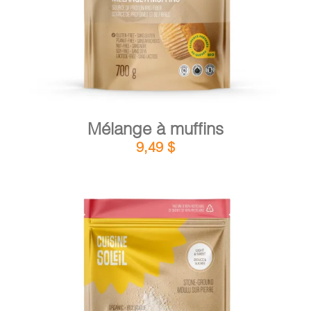
Mélange à muffins
9,49
$