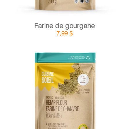
Farine de gourgane
7,99
$
DÉTAILS
AJOUTER AU PANIER
/