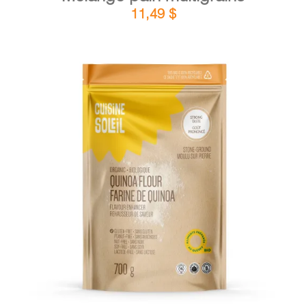
11,49
$
DÉTAILS
AJOUTER AU PANIER
/