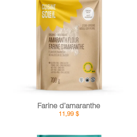
DÉTAILS
AJOUTER AU PANIER
/
Farine d’amaranthe
11,99
$