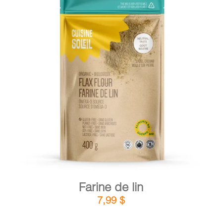
DÉTAILS
AJOUTER AU PANIER
/
Farine de lin
7,99
$