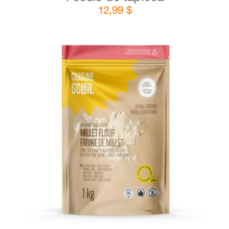
12,99
$
DÉTAILS
AJOUTER AU PANIER
/