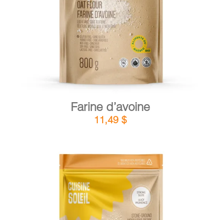
DÉTAILS
AJOUTER AU PANIER
/
Farine d’avoine
11,49
$