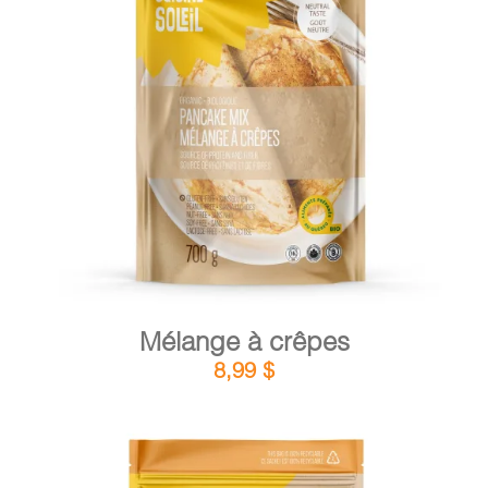
DÉTAILS
AJOUTER AU PANIER
/
Mélange à crêpes
8,99
$