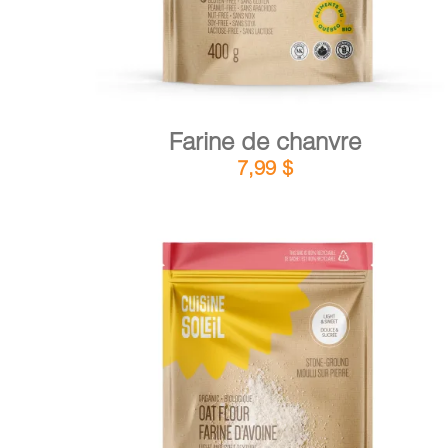
Farine de chanvre
7,99
$
DÉTAILS
AJOUTER AU PANIER
/