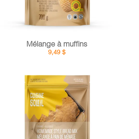
Mélange à muffins
9,49
$
DÉTAILS
AJOUTER AU PANIER
/