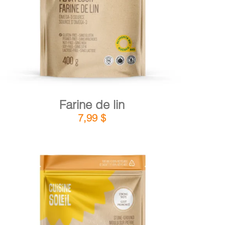
Farine de lin
7,99
$