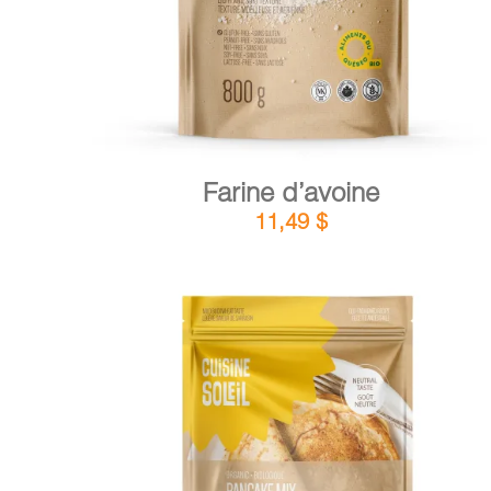
Farine d’avoine
11,49
$
DÉTAILS
AJOUTER AU PANIER
/