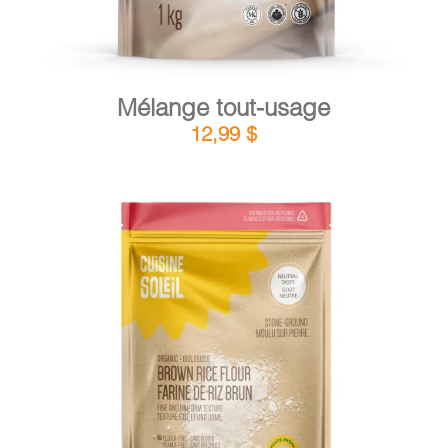
Mélange tout-usage
12,99
$
DÉTAILS
AJOUTER AU PANIER
/