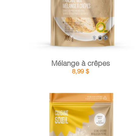
Mélange à crêpes
8,99
$