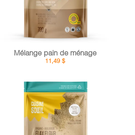
Mélange pain de ménage
11,49
$
DÉTAILS
AJOUTER AU PANIER
/