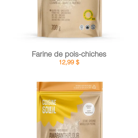
Farine de pois-chiches
12,99
$
DÉTAILS
AJOUTER AU PANIER
/