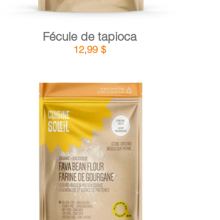
Fécule de tapioca
12,99
$
DÉTAILS
AJOUTER AU PANIER
/