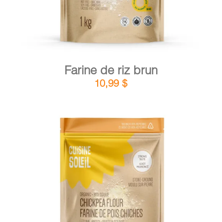
Farine de riz brun
10,99
$
DÉTAILS
AJOUTER AU PANIER
/