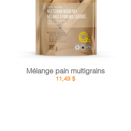
DÉTAILS
AJOUTER AU PANIER
/
Mélange pain multigrains
11,49
$