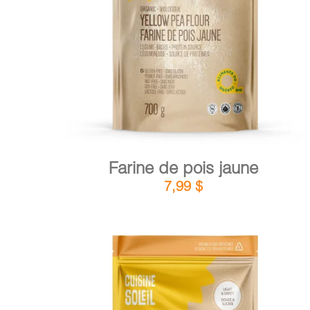
DÉTAILS
AJOUTER AU PANIER
/
Farine de pois jaune
7,99
$