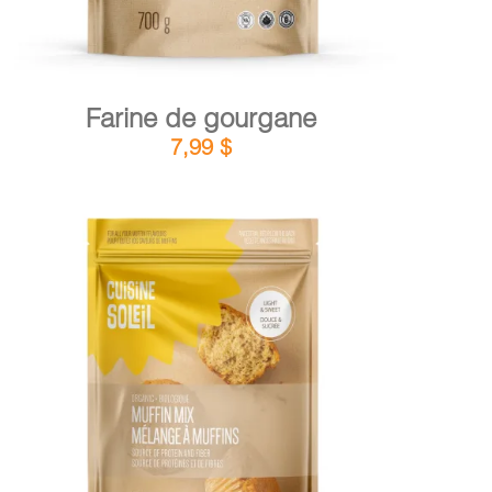
Farine de gourgane
7,99
$
DÉTAILS
AJOUTER AU PANIER
/