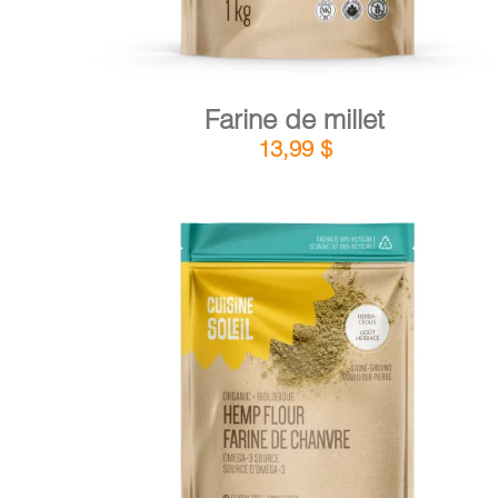
Farine de millet
13,99
$
DÉTAILS
AJOUTER AU PANIER
/