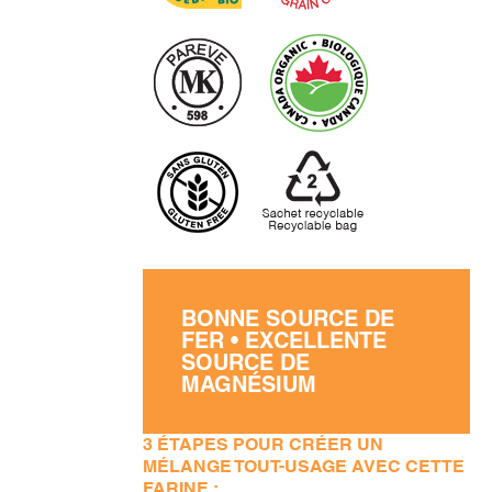
BONNE SOURCE DE
FER • EXCELLENTE
SOURCE DE
MAGNÉSIUM
3 ÉTAPES POUR CRÉER UN
MÉLANGE TOUT-USAGE AVEC CETTE
FARINE :