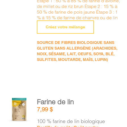
Étape 1 : 50 % à 85 % de farine d'avoine,
de millet ou de riz brun Étape 2 : 15 % à
50 % de farine de pois jaune Étape 3 : 1
% à 15 % de farine de chanvre ou de lin
Créez votre mélange
SOURCE DE FIBRES BIOLOGIQUE SANS
GLUTEN SANS ALLERGÈNE (ARACHIDES,
NOIX, SÉSAME, LAIT, OEUFS, SOYA, BLÉ,
SULFITES, MOUTARDE, MAÏS, LUPIN)
AJOUTER
Farine de lin
AU
7,99
$
PANIER
/
100 % farine de lin biologique
DÉTAILS