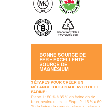
BONNE SOURCE DE
FER • EXCELLENTE
SOURCE DE
MAGNÉSIUM
3 ÉTAPES POUR CRÉER UN
MÉLANGE TOUT-USAGE AVEC CETTE
FARINE :
Étape 1 : 50 % à 85 % de farine de riz
brun, avoine ou millet Étape 2 : 15 % à 50
% de farine de sarrasin Étape 3 : Étape 3