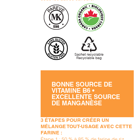
BONNE SOURCE DE
VITAMINE B6 •
EXCELLENTE SOURCE
DE MANGANÈSE
3 ÉTAPES POUR CRÉER UN
MÉLANGE TOUT-USAGE AVEC CETTE
FARINE :
Étape 1 : 50 % à 85 % de farine de riz