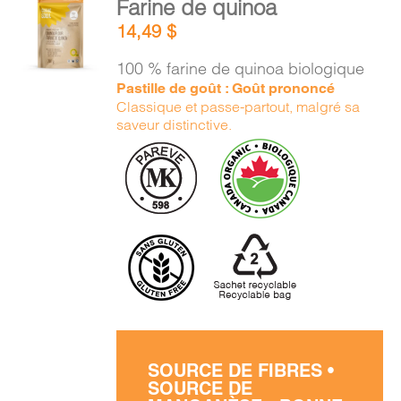
Farine de quinoa
PANIER
AU
14,49
$
PANIER
/
100 % farine de quinoa biologique
DÉTAILS
EN
Pastille de goût : Goût prononcé
Classique et passe-partout, malgré sa
saveur distinctive.
SOURCE DE FIBRES •
SOURCE DE