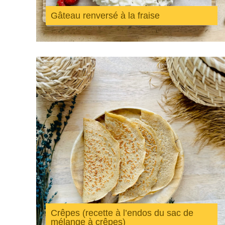
Gâteau renversé à la fraise
Crêpes (recette à l’endos du sac de
mélange à crêpes)