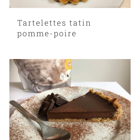
Tartelettes tatin
pomme-poire