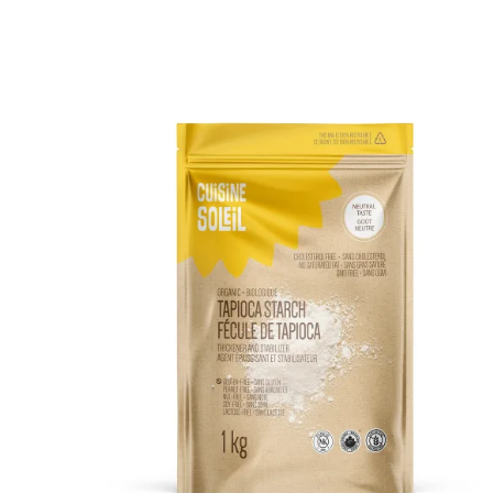
DETAILS
ADD TO CART
/