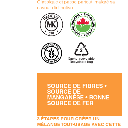
Classique et passe-partout, malgré sa
saveur distinctive.
SOURCE DE FIBRES •
SOURCE DE
MANGANÈSE • BONNE
SOURCE DE FER
3 ÉTAPES POUR CRÉER UN
MÉLANGE TOUT-USAGE AVEC CETTE