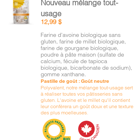
Nouveau mélange tout-
PANIER
AU
usage
PANIER
/
12,99
$
DÉTAILS
EN
Farine d'avoine biologique sans
gluten, farine de millet biologique,
farine de gourgane biologique,
poudre à pâte maison (sulfate de
calcium, fécule de tapioca
biologique, bicarbonate de sodium),
gomme xanthane.
Pastille de goût : Goût neutre
Polyvalent, notre mélange tout-usage sert
à réaliser toutes vos pâtisseries sans
gluten. L'avoine et le millet qu'il contient
leur confèrera un goût doux et une texture
des plus moelleuses.