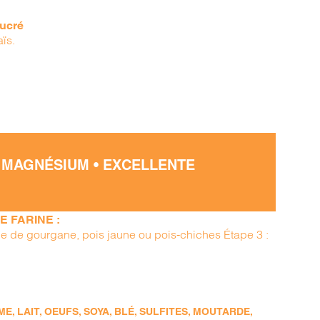
sucré
aïs.
 MAGNÉSIUM • EXCELLENTE
 FARINE :
ine de gourgane, pois jaune ou pois-chiches Étape 3 :
, LAIT, OEUFS, SOYA, BLÉ, SULFITES, MOUTARDE,