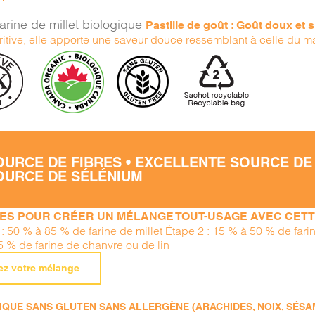
arine de millet biologique
Pastille de goût : Goût doux et 
tritive, elle apporte une saveur douce ressemblant à celle du m
OURCE DE FIBRES • EXCELLENTE SOURCE DE
OURCE DE SÉLÉNIUM
PES POUR CRÉER UN MÉLANGE TOUT-USAGE AVEC CETTE
 : 50 % à 85 % de farine de millet Étape 2 : 15 % à 50 % de far
5 % de farine de chanvre ou de lin
ez votre mélange
QUE SANS GLUTEN SANS ALLERGÈNE (ARACHIDES, NOIX, SÉSAME