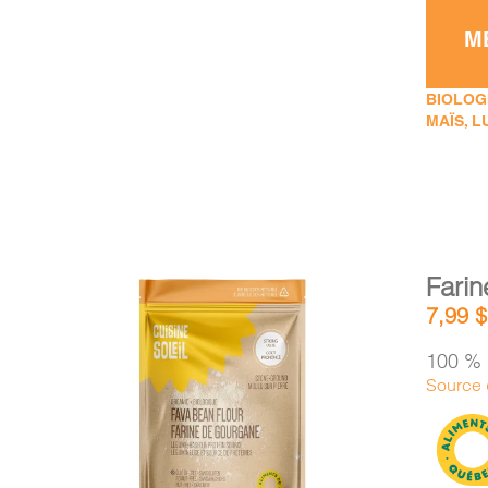
M
BIOLOGI
MAÏS, L
Fari
7,99
$
100 % 
Source d
AJOUTER AU PANIER
/
DÉTAILS