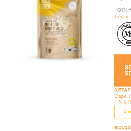
100% f
Très nu
AJOUTER AU PANIER
/
DÉTAILS
S
S
3 ÉTA
Étape 1
1 % à 1
Cré
BIOLOGI