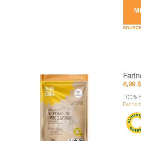
M
SOURCE
Farin
8,99
$
100% f
Farine t
AJOUTER AU PANIER
/
DÉTAILS