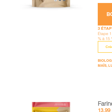
B
3 ÉTA
Étape 1 
% à 15 
Cré
BIOLOGI
MAÏS, L
Farin
13,99