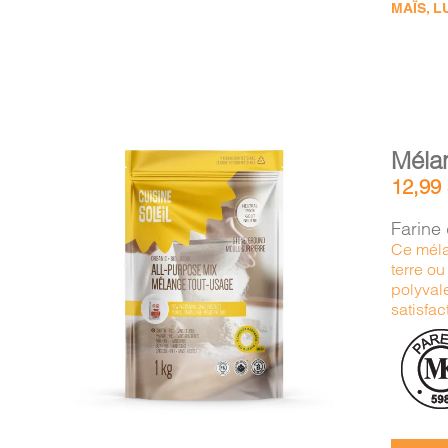
MAÏS, L
Méla
12,99
Farine
Ce méla
terre o
AJOUTER AU PANIER
/
polyvale
DÉTAILS
satisfac