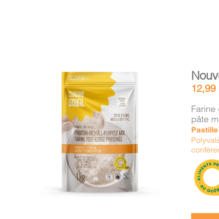
Nouv
12,99
Farine 
pâte m
Pastill
AJOUTER AU PANIER
/
Polyvale
DÉTAILS
confère