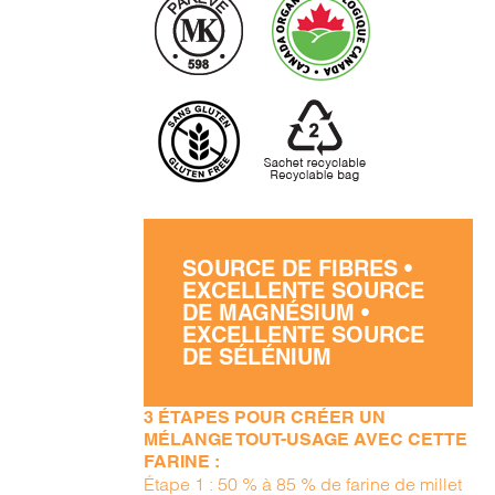
SOURCE DE FIBRES •
EXCELLENTE SOURCE
DE MAGNÉSIUM •
EXCELLENTE SOURCE
DE SÉLÉNIUM
3 ÉTAPES POUR CRÉER UN
MÉLANGE TOUT-USAGE AVEC CETTE
FARINE :
Étape 1 : 50 % à 85 % de farine de millet