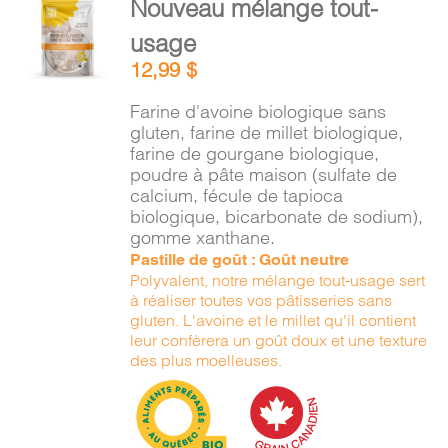
Nouveau mélange tout-
PANIER
AU
usage
PANIER
/
12,99
$
DÉTAILS
EN
Farine d'avoine biologique sans
gluten, farine de millet biologique,
farine de gourgane biologique,
poudre à pâte maison (sulfate de
calcium, fécule de tapioca
biologique, bicarbonate de sodium),
gomme xanthane.
Pastille de goût : Goût neutre
Polyvalent, notre mélange tout-usage sert
à réaliser toutes vos pâtisseries sans
gluten. L'avoine et le millet qu'il contient
leur confèrera un goût doux et une texture
des plus moelleuses.