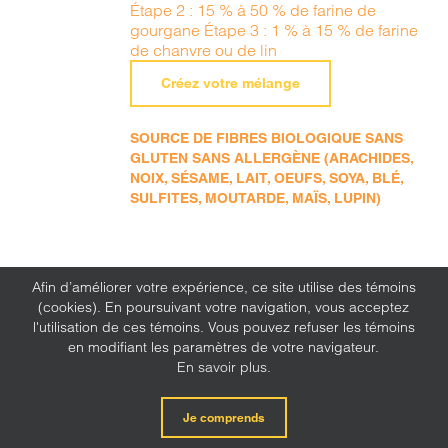
Étape 2 : 15 % à 50 % de farine de
gourgane Étape 3 : 1 % à 15 % de farine
de chanvre ou de lin
Créez votre mélange
SOURCE DE FIBRES BIOLOGIQUE SANS
GLUTEN SANS ALLERGÈNE (ARACHIDES,
NOIX, SÉSAME, LAIT, OEUFS, SOYA, BLÉ,
SULFITES, MOUTARDE, MAÏS, LUPIN)
Afin d’améliorer votre expérience, ce site utilise des témoins
(cookies). En poursuivant votre navigation, vous acceptez
l'utilisation de ces témoins. Vous pouvez refuser les témoins
en modifiant les paramètres de votre navigateur.
En savoir plus.
Je comprends