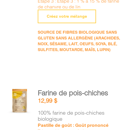
Étape 3 : Étape 3 : 1 % à 15 % de farine
de chanvre ou de lin
Créez votre mélange
SOURCE DE FIBRES BIOLOGIQUE SANS
GLUTEN SANS ALLERGÈNE (ARACHIDES,
NOIX, SÉSAME, LAIT, OEUFS, SOYA, BLÉ,
SULFITES, MOUTARDE, MAÏS, LUPIN)
AJOUTER
Farine de pois-chiches
AU
12,99
$
PANIER
/
100% farine de pois-chiches
DÉTAILS
biologique
Pastille de goût : Goût prononcé