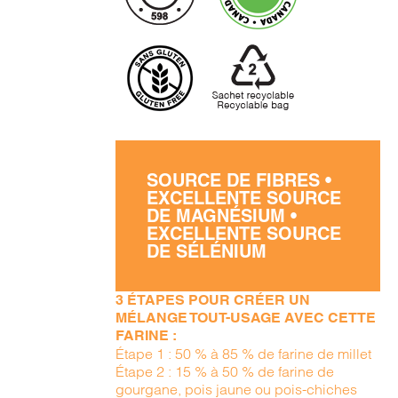
SOURCE DE FIBRES •
EXCELLENTE SOURCE
DE MAGNÉSIUM •
EXCELLENTE SOURCE
DE SÉLÉNIUM
3 ÉTAPES POUR CRÉER UN
MÉLANGE TOUT-USAGE AVEC CETTE
FARINE :
Étape 1 : 50 % à 85 % de farine de millet
Étape 2 : 15 % à 50 % de farine de
gourgane, pois jaune ou pois-chiches