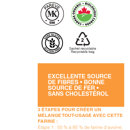
EXCELLENTE SOURCE
DE FIBRES • BONNE
SOURCE DE FER •
SANS CHOLESTÉROL
3 ÉTAPES POUR CRÉER UN
MÉLANGE TOUT-USAGE AVEC CETTE
FARINE :
Étape 1 : 50 % à 85 % de farine d'avoine,