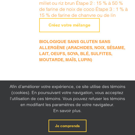
millet ou riz brun Étape 2 : 15 % à 50 %
de farine de noix de coco Étape 3 : 1 % à
15 % de farine de chanvre ou de lin
Créez votre mélange
BIOLOGIQUE SANS GLUTEN SANS
ALLERGÈNE (ARACHIDES, NOIX, SÉSAME,
LAIT, OEUFS, SOYA, BLÉ, SULFITES,
MOUTARDE, MAÏS, LUPIN)
Afin d’améliorer votre expérience, ce site utilise des témoins
(cookies). En poursuivant votre navigation, vous acceptez
l'utilisation de ces témoins. Vous pouvez refuser les témoins
en modifiant les paramètres de votre navigateur.
En savoir plus.
Je comprends