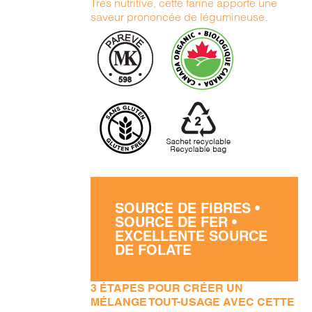
Très nutritive, cette farine apporte une
saveur prononcée de légumineuse.
SOURCE DE FIBRES •
SOURCE DE FER •
EXCELLENTE SOURCE
DE FOLATE
3 ÉTAPES POUR CRÉER UN
MÉLANGE TOUT-USAGE AVEC CETTE