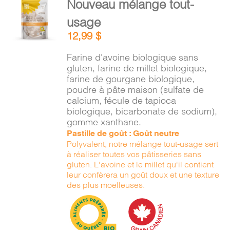
Nouveau mélange tout-
PANIER
AU
usage
PANIER
/
12,99
$
DÉTAILS
EN
Farine d'avoine biologique sans
gluten, farine de millet biologique,
farine de gourgane biologique,
poudre à pâte maison (sulfate de
calcium, fécule de tapioca
biologique, bicarbonate de sodium),
gomme xanthane.
Pastille de goût : Goût neutre
Polyvalent, notre mélange tout-usage sert
à réaliser toutes vos pâtisseries sans
gluten. L'avoine et le millet qu'il contient
leur confèrera un goût doux et une texture
des plus moelleuses.