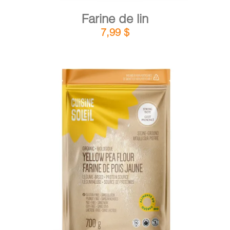
Farine de lin
7,99
$
DÉTAILS
AJOUTER AU PANIER
/