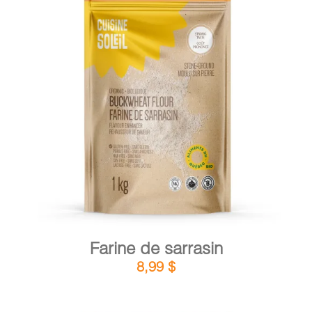
PANIER
EN
DÉTAILS
AJOUTER AU PANIER
/
Farine de sarrasin
8,99
$