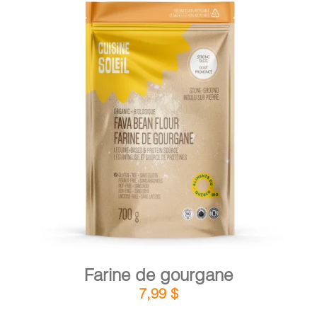
DÉTAILS
AJOUTER AU PANIER
/
Farine de gourgane
7,99
$