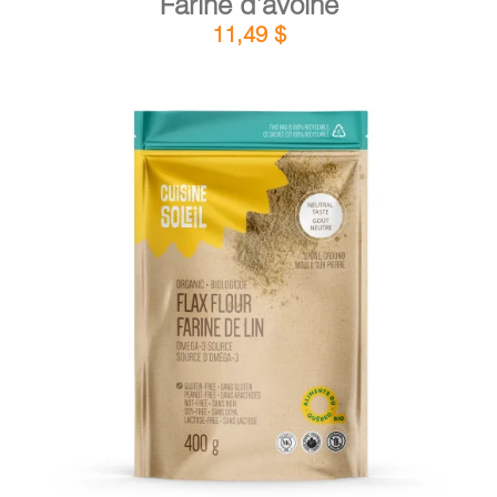
Farine d’avoine
11,49
$
DÉTAILS
AJOUTER AU PANIER
/