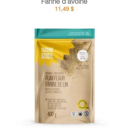
Farine d’avoine
11,49
$
DÉTAILS
AJOUTER AU PANIER
/