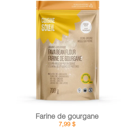
DÉTAILS
AJOUTER AU PANIER
/
Farine de gourgane
7,99
$