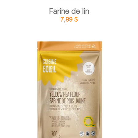
Farine de lin
7,99
$
DÉTAILS
AJOUTER AU PANIER
/