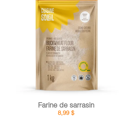
PANIER
EN
DÉTAILS
AJOUTER AU PANIER
/
Farine de sarrasin
8,99
$