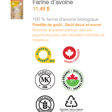
Farine d’avoine
PANIER
AU
11,49
$
PANIER
/
100 % farine d'avoine biologique
DÉTAILS
EN
Pastille de goût : Goût doux et sucré
Nutritive et passe-partout, elle est
appréciée pour ses résultats humides et
moelleux.