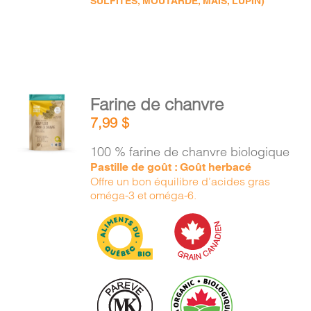
SULFITES, MOUTARDE, MAÏS, LUPIN)
AJOUTER
Farine de chanvre
AU
7,99
$
PANIER
/
100 % farine de chanvre biologique
DÉTAILS
Pastille de goût : Goût herbacé
Offre un bon équilibre d’acides gras
oméga-3 et oméga-6.