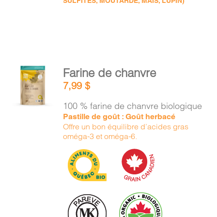
SULFITES, MOUTARDE, MAÏS, LUPIN)
AJOUTER
Farine de chanvre
AU
7,99
$
PANIER
/
100 % farine de chanvre biologique
DÉTAILS
Pastille de goût : Goût herbacé
Offre un bon équilibre d’acides gras
oméga-3 et oméga-6.