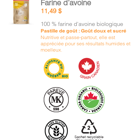
Farine d’avoine
PANIER
AU
11,49
$
PANIER
/
100 % farine d'avoine biologique
DÉTAILS
EN
Pastille de goût : Goût doux et sucré
Nutritive et passe-partout, elle est
appréciée pour ses résultats humides et
moelleux.