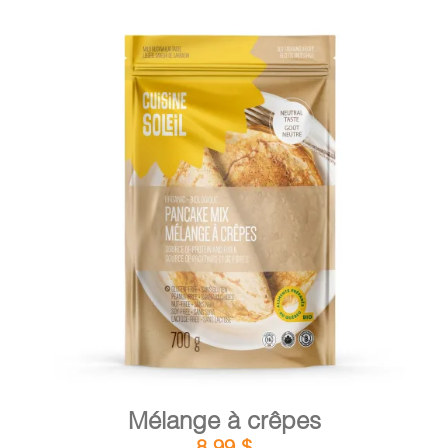
DÉTAILS
AJOUTER AU PANIER
/
Mélange à crêpes
8,99
$