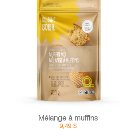
DÉTAILS
AJOUTER AU PANIER
/
Mélange à muffins
9,49
$