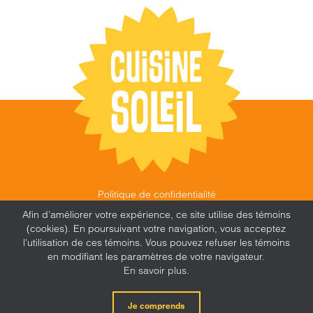
Politique de confidentialité
©
CUISINE SOLEIL
,
2026 |
FEU FOLLET - DESIGN •
Afin d’améliorer votre expérience, ce site utilise des témoins
WEB • MARKETING
(cookies). En poursuivant votre navigation, vous acceptez
l'utilisation de ces témoins. Vous pouvez refuser les témoins
en modifiant les paramètres de votre navigateur.
En savoir plus.
X
Facebook
Instagram
Je comprends