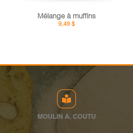
Mélange à muffins
9,49
$
MOULIN A. COUTU