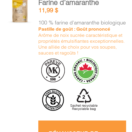
Farine d’amaranthe
PANIER
AU
11,99
$
PANIER
/
100 % farine d'amaranthe biologique
DÉTAILS
EN
Pastille de goût : Goût prononcé
Arôme de noix sucrée caractéristique et
propriétés émulsifiantes exceptionnelles.
Une alliée de choix pour vos soupes,
sauces et ragoûts !