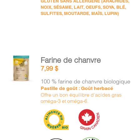
GLUTEN SANS ALLERGÈNE (ARACHIDES,
NOIX, SÉSAME, LAIT, OEUFS, SOYA, BLÉ,
SULFITES, MOUTARDE, MAÏS, LUPIN)
AJOUTER
Farine de chanvre
AU
7,99
$
PANIER
/
100 % farine de chanvre biologique
DÉTAILS
Pastille de goût : Goût herbacé
Offre un bon équilibre d’acides gras
oméga-3 et oméga-6.