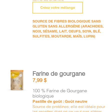
Créez votre mélange
SOURCE DE FIBRES BIOLOGIQUE SANS
GLUTEN SANS ALLERGÈNE (ARACHIDES,
NOIX, SÉSAME, LAIT, OEUFS, SOYA, BLÉ,
SULFITES, MOUTARDE, MAÏS, LUPIN)
AJOUTER
Farine de gourgane
AU
7,99
$
PANIER
/
100 % Farine de Gourgane
DÉTAILS
biologique
Pastille de goût : Goût neutre
Source de protéines, elle est idéale pour
les recettes dont on ne veut pas altérer