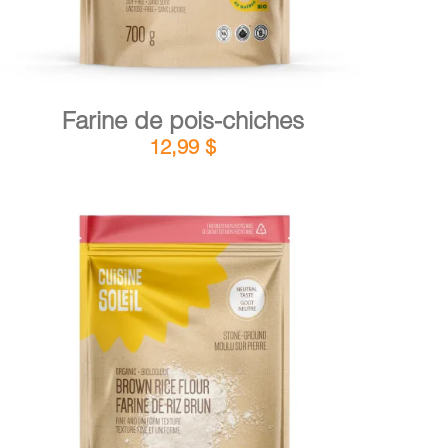
Farine de pois-chiches
12,99
$
DÉTAILS
AJOUTER AU PANIER
/