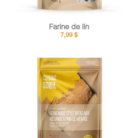
Farine de lin
7,99
$
DÉTAILS
AJOUTER AU PANIER
/