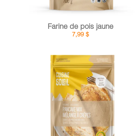
Farine de pois jaune
7,99
$
DÉTAILS
AJOUTER AU PANIER
/