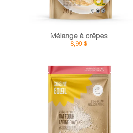
Mélange à crêpes
8,99
$
DÉTAILS
AJOUTER AU PANIER
/