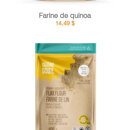
Farine de quinoa
14,49
$
DÉTAILS
AJOUTER AU PANIER
/