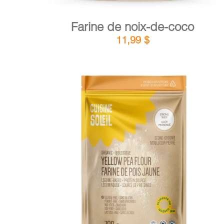
Farine de noix-de-coco
11,99
$
DÉTAILS
AJOUTER AU PANIER
/