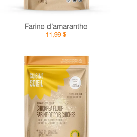
Farine d’amaranthe
11,99
$
DÉTAILS
AJOUTER AU PANIER
/