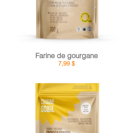
Farine de gourgane
7,99
$