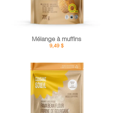
Mélange à muffins
9,49
$
DÉTAILS
AJOUTER AU PANIER
/