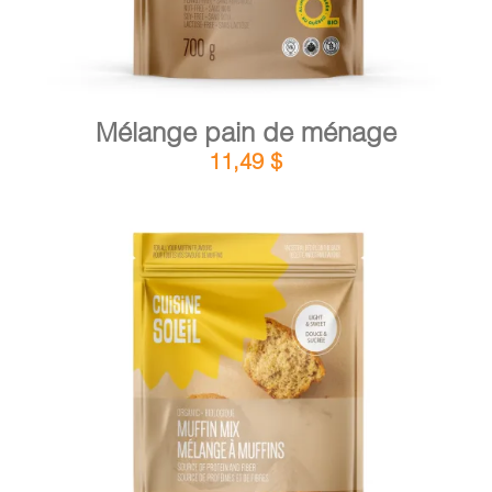
Mélange pain de ménage
11,49
$
DÉTAILS
AJOUTER AU PANIER
/