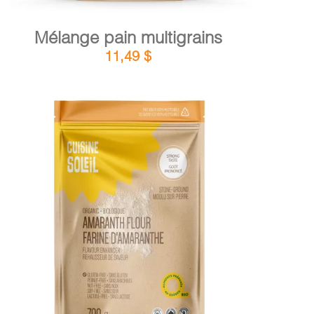
Mélange pain multigrains
11,49
$
DÉTAILS
AJOUTER AU PANIER
/