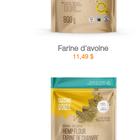
Farine d’avoine
11,49
$
DÉTAILS
AJOUTER AU PANIER
/