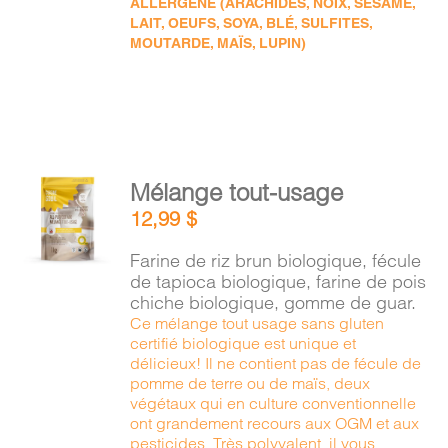
ALLERGÈNE (ARACHIDES, NOIX, SÉSAME,
LAIT, OEUFS, SOYA, BLÉ, SULFITES,
MOUTARDE, MAÏS, LUPIN)
AJOUTER
Mélange tout-usage
AU
12,99
$
PANIER
/
Farine de riz brun biologique, fécule
DÉTAILS
de tapioca biologique, farine de pois
chiche biologique, gomme de guar.
Ce mélange tout usage sans gluten
certifié biologique est unique et
délicieux! Il ne contient pas de fécule de
pomme de terre ou de maïs, deux
végétaux qui en culture conventionnelle
ont grandement recours aux OGM et aux
pesticides. Très polyvalent, il vous