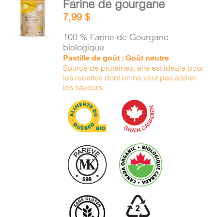
Farine de gourgane
PANIER
AU
7,99
$
PANIER
/
100 % Farine de Gourgane
DÉTAILS
EN
biologique
Pastille de goût : Goût neutre
Source de protéines, elle est idéale pour
les recettes dont on ne veut pas altérer
les saveurs.