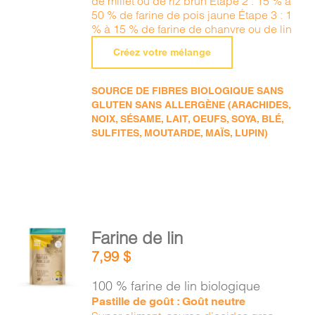
de millet ou de riz brun Étape 2 : 15 % à
50 % de farine de pois jaune Étape 3 : 1
% à 15 % de farine de chanvre ou de lin
Créez votre mélange
SOURCE DE FIBRES BIOLOGIQUE SANS
GLUTEN SANS ALLERGÈNE (ARACHIDES,
NOIX, SÉSAME, LAIT, OEUFS, SOYA, BLÉ,
SULFITES, MOUTARDE, MAÏS, LUPIN)
AJOUTER
Farine de lin
AU
7,99
$
PANIER
/
100 % farine de lin biologique
DÉTAILS
Pastille de goût : Goût neutre