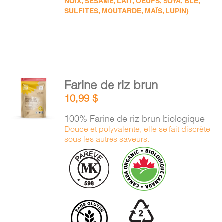
NOIX, SÉSAME, LAIT, OEUFS, SOYA, BLÉ,
SULFITES, MOUTARDE, MAÏS, LUPIN)
AJOUTER
Farine de riz brun
AU
10,99
$
PANIER
/
100% Farine de riz brun biologique
DÉTAILS
Douce et polyvalente, elle se fait discrète
sous les autres saveurs.