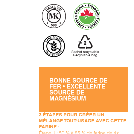
BONNE SOURCE DE
FER • EXCELLENTE
SOURCE DE
MAGNÉSIUM
3 ÉTAPES POUR CRÉER UN
MÉLANGE TOUT-USAGE AVEC CETTE
FARINE :
Étape 1 : 50 % à 85 % de farine de riz