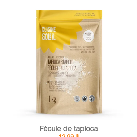
DÉTAILS
AJOUTER AU PANIER
/
Fécule de tapioca
12,99
$