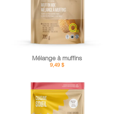
DÉTAILS
AJOUTER AU PANIER
/
Mélange à muffins
9,49
$