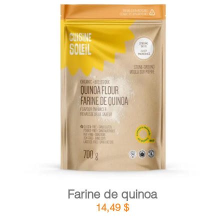
DÉTAILS
AJOUTER AU PANIER
/
Farine de quinoa
14,49
$