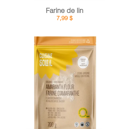
Farine de lin
7,99
$
DÉTAILS
AJOUTER AU PANIER
/