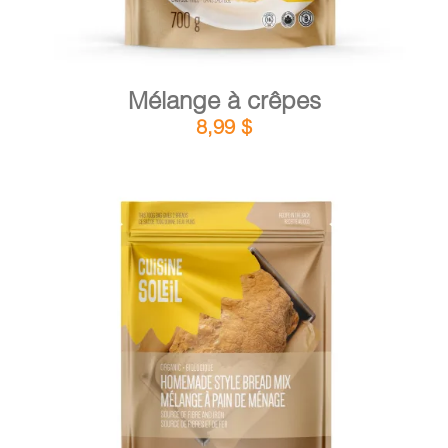
Mélange à crêpes
8,99
$
DÉTAILS
AJOUTER AU PANIER
/