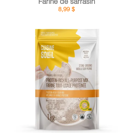
Farine de sarrasin
8,99
$
DÉTAILS
AJOUTER AU PANIER
/