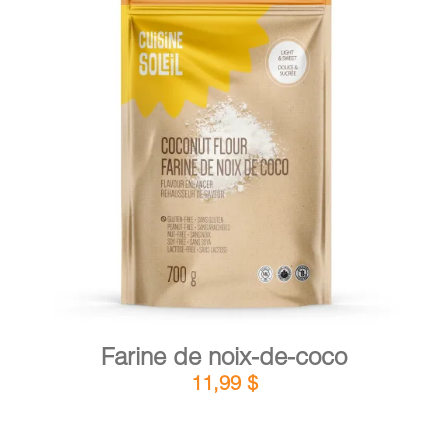
PANIER
EN
DÉTAILS
AJOUTER AU PANIER
/
Farine de noix-de-coco
11,99
$