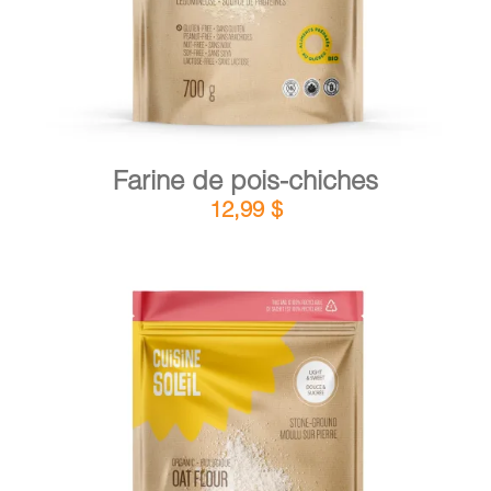
Farine de pois-chiches
12,99
$
DÉTAILS
AJOUTER AU PANIER
/