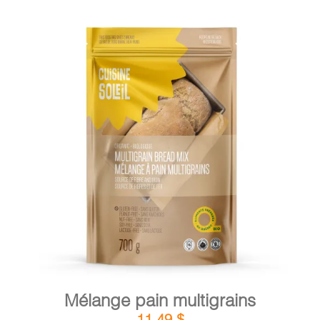
DÉTAILS
AJOUTER AU PANIER
/
Mélange pain multigrains
11,49
$