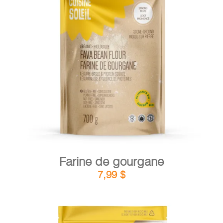
DÉTAILS
AJOUTER AU PANIER
/
Farine de gourgane
7,99
$