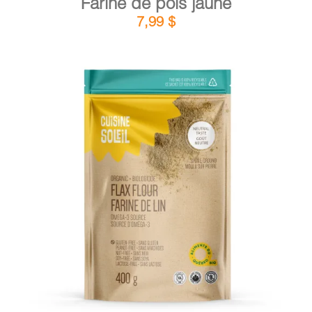
Farine de pois jaune
7,99
$
DÉTAILS
AJOUTER AU PANIER
/