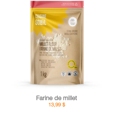
DÉTAILS
AJOUTER AU PANIER
/
Farine de millet
13,99
$