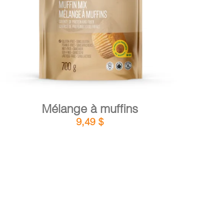
DÉTAILS
AJOUTER AU PANIER
/
Mélange à muffins
9,49
$