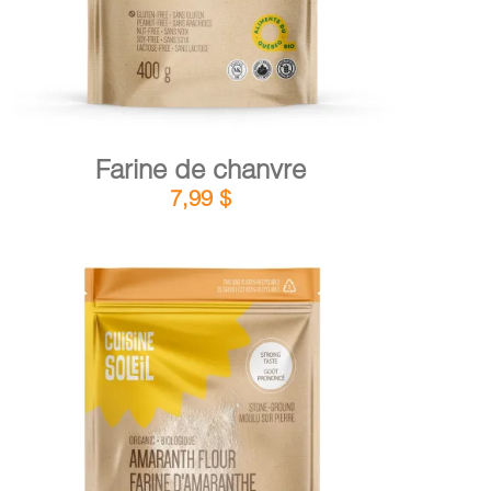
Farine de chanvre
7,99
$
DÉTAILS
AJOUTER AU PANIER
/