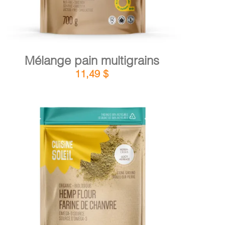
Mélange pain multigrains
11,49
$
DÉTAILS
AJOUTER AU PANIER
/