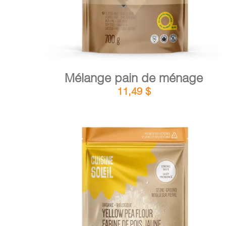
Mélange pain de ménage
11,49
$
DÉTAILS
AJOUTER AU PANIER
/