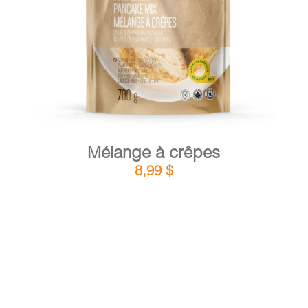
DÉTAILS
AJOUTER AU PANIER
/
Mélange à crêpes
8,99
$