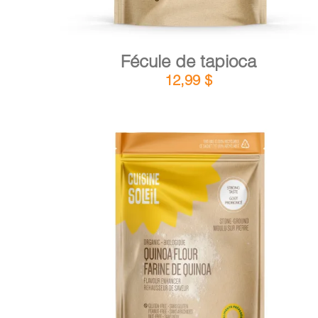
Fécule de tapioca
12,99
$
DÉTAILS
AJOUTER AU PANIER
/