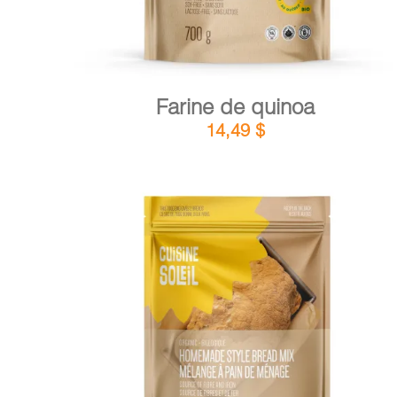
Farine de quinoa
14,49
$
DÉTAILS
AJOUTER AU PANIER
/