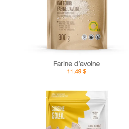
DÉTAILS
AJOUTER AU PANIER
/
Farine d’avoine
11,49
$