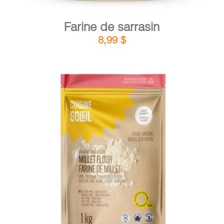
Farine de sarrasin
8,99
$
DÉTAILS
AJOUTER AU PANIER
/