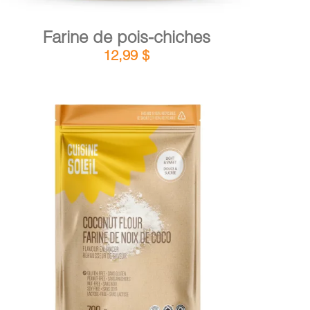
Farine de pois-chiches
12,99
$
DÉTAILS
AJOUTER AU PANIER
/