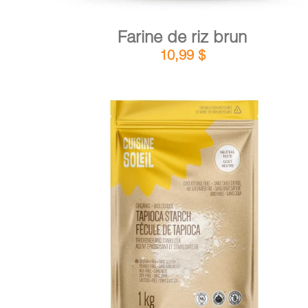
Farine de riz brun
10,99
$
DÉTAILS
AJOUTER AU PANIER
/