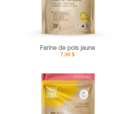
Farine de pois jaune
7,99
$