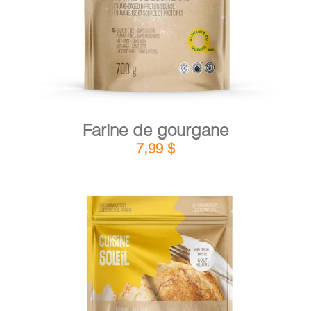
Farine de gourgane
7,99
$