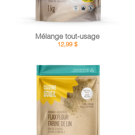
Mélange tout-usage
12,99
$
DÉTAILS
AJOUTER AU PANIER
/