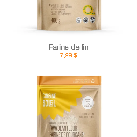
Farine de lin
7,99
$
DÉTAILS
AJOUTER AU PANIER
/