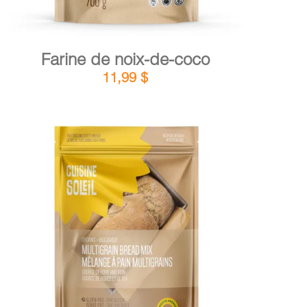
Farine de noix-de-coco
11,99
$
DÉTAILS
AJOUTER AU PANIER
/